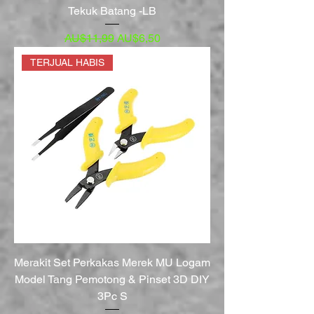
Tekuk Batang -LB
Harga Reguler
Harga Promosi
AU$11,99
AU$6,50
TERJUAL HABIS
Merakit Set Perkakas Merek MU Logam
Model Tang Pemotong & Pinset 3D DIY
3Pc S