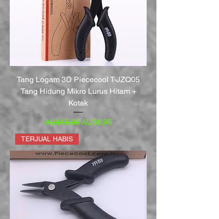
Tang Logam 3D Piececool T-JZQ05
Tang Hidung Mikro Lurus Hitam +
Kotak
Harga Reguler
Harga Promosi
AU$15,00
AU$8,95
TERJUAL HABIS