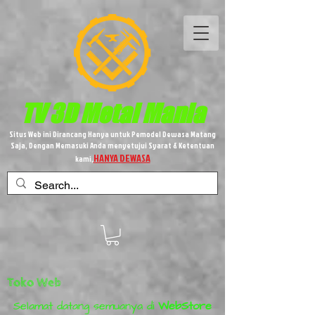
TV 3D
Metal
Mania
Situs Web ini Dirancang Hanya untuk Pemodel Dewasa Matang
Saja, Dengan Memasuki Anda menyetujui Syarat & Ketentuan
HANYA DEWASA
kami,
Toko Web
Selamat datang semuanya di
WebStore