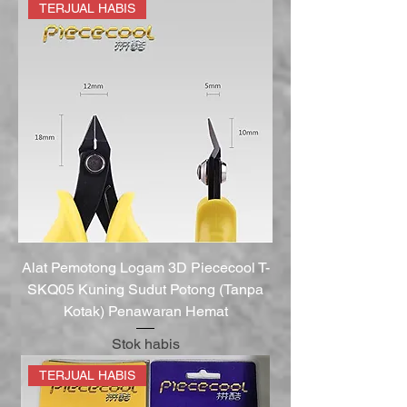
TERJUAL HABIS
Alat Pemotong Logam 3D Piececool T-
SKQ05 Kuning Sudut Potong (Tanpa
Kotak) Penawaran Hemat
Stok habis
TERJUAL HABIS