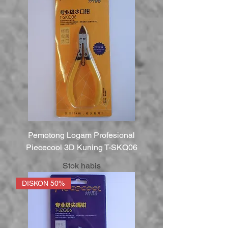
Pemotong Logam Profesional
Piececool 3D Kuning T-SKQ06
Stok habis
DISKON 50%