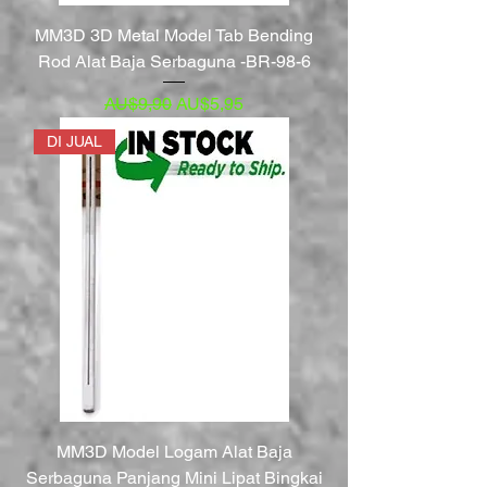
MM3D 3D Metal Model Tab Bending
Rod Alat Baja Serbaguna -BR-98-6
Harga Reguler
Harga Promosi
AU$9,90
AU$5,95
DI JUAL
MM3D Model Logam Alat Baja
Serbaguna Panjang Mini Lipat Bingkai