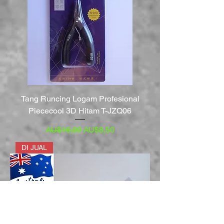
Tang Runcing Logam Profesional
Piececool 3D Hitam T-JZQ06
Harga Reguler
Harga Promosi
AU$16,99
AU$8,50
DI JUAL