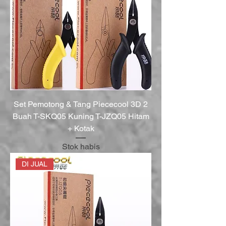
Set Pemotong & Tang Piececool 3D 2
Buah T-SKQ05 Kuning T-JZQ05 Hitam
+ Kotak
Stok habis
DI JUAL