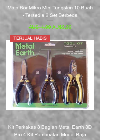
Mata Bor Mikro Mini Tungsten 10 Buah
- Tersedia 2 Set Berbeda
Harga Reguler
Harga Promosi
AU$11,99
AU$9,99
TERJUAL HABIS
Kit Perkakas 3 Bagian Metal Earth 3D
Pro 4 Kit Pembuatan Model Baja