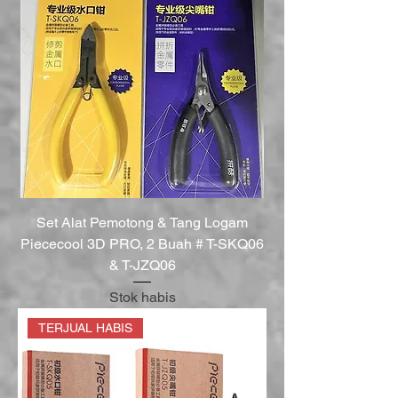
Set Alat Pemotong & Tang Logam
Piececool 3D PRO, 2 Buah # T-SKQ06
& T-JZQ06
Stok habis
TERJUAL HABIS