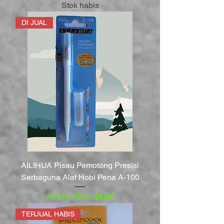
Stok habis
DI JUAL
AILIHUA Pisau Pemotong Presisi
Serbaguna Alat Hobi Pena A-100
Harga Reguler
Harga Promosi
AU$14,99
AU$8,99
TERJUAL HABIS