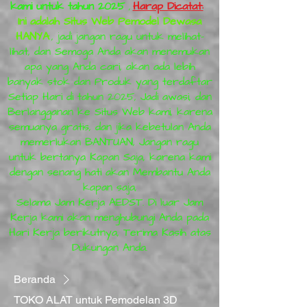
kami untuk tahun 2025
,
Harap Dicatat:
Ini adalah Situs Web Pemodel Dewasa
HANYA
, jadi jangan ragu untuk melihat-
lihat, dan Semoga Anda akan menemukan
apa yang Anda cari, akan ada lebih
banyak stok dan Produk yang terdaftar
Setiap Hari di tahun 2025, Jadi awasi, dan
Berlangganan ke Situs Web kami, karena
semuanya gratis, dan jika kebetulan Anda
memerlukan BANTUAN, Jangan ragu
untuk bertanya Kapan Saja, karena kami
dengan senang hati akan Membantu Anda
kapan saja,
Selama Jam Kerja AEDST. Di luar Jam
Kerja kami akan menghubungi Anda pada
Hari Kerja berikutnya, Terima Kasih atas
Dukungan Anda.
Beranda
TOKO ALAT untuk Pemodelan 3D