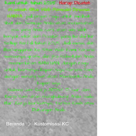
kami untuk tahun 2025
,
Harap Dicatat:
Ini adalah Situs Web Pemodel Dewasa
HANYA
, jadi jangan ragu untuk melihat-
lihat, dan Semoga Anda akan menemukan
apa yang Anda cari, akan ada lebih
banyak stok dan Produk yang terdaftar
Setiap Hari di tahun 2025, Jadi awasi, dan
Berlangganan ke Situs Web kami, karena
semuanya gratis, dan jika kebetulan Anda
memerlukan BANTUAN, Jangan ragu
untuk bertanya Kapan Saja, karena kami
dengan senang hati akan Membantu Anda
kapan saja,
Selama Jam Kerja AEDST. Di luar Jam
Kerja kami akan menghubungi Anda pada
Hari Kerja berikutnya, Terima Kasih atas
Dukungan Anda.
Beranda
Kustomisasi KC