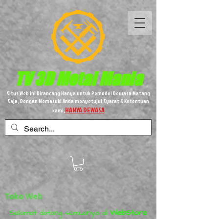
TV 3D
Metal
Mania
Situs Web ini Dirancang Hanya untuk Pemodel Dewasa Matang
Saja, Dengan Memasuki Anda menyetujui Syarat & Ketentuan
HANYA DEWASA
kami,
Toko Web
Selamat datang semuanya di
WebStore