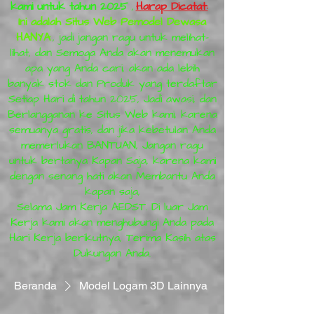
kami untuk tahun 2025
,
Harap Dicatat:
Ini adalah Situs Web Pemodel Dewasa
HANYA
, jadi jangan ragu untuk melihat-
lihat, dan Semoga Anda akan menemukan
apa yang Anda cari, akan ada lebih
banyak stok dan Produk yang terdaftar
Setiap Hari di tahun 2025, Jadi awasi, dan
Berlangganan ke Situs Web kami, karena
semuanya gratis, dan jika kebetulan Anda
memerlukan BANTUAN, Jangan ragu
untuk bertanya Kapan Saja, karena kami
dengan senang hati akan Membantu Anda
kapan saja,
Selama Jam Kerja AEDST. Di luar Jam
Kerja kami akan menghubungi Anda pada
Hari Kerja berikutnya, Terima Kasih atas
Dukungan Anda.
Beranda
Model Logam 3D Lainnya