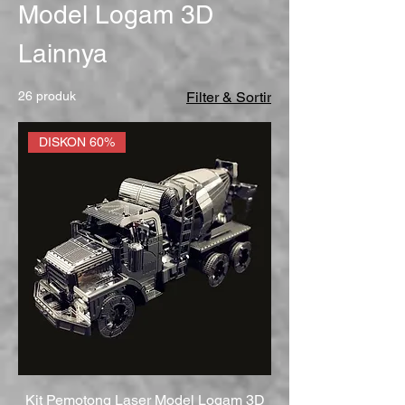
Model Logam 3D
Lainnya
26 produk
Filter & Sortir
DISKON 60%
Kit Pemotong Laser Model Logam 3D