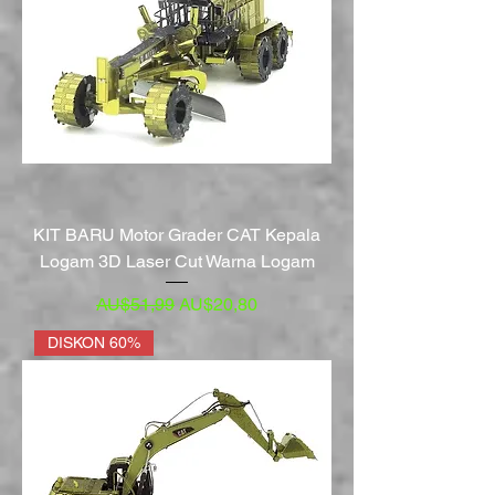
KIT BARU Motor Grader CAT Kepala
Logam 3D Laser Cut Warna Logam
Harga Reguler
Harga Promosi
AU$51,99
AU$20,80
DISKON 60%