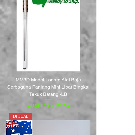
MM3D Model Logam Alat Baja
Serbaguna Panjang Mini Lipat Bingkai
Tekuk Batang -LB
Harga Reguler
Harga Promosi
AU$11,99
AU$6,50
DI JUAL