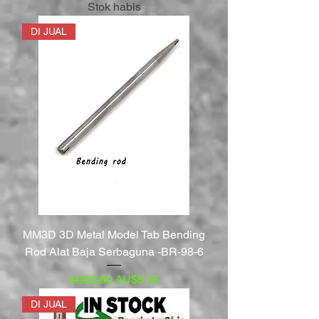
Stok habis
DI JUAL
MM3D 3D Metal Model Tab Bending
Rod Alat Baja Serbaguna -BR-98-6
Harga Reguler
Harga Promosi
AU$9,90
AU$5,95
DI JUAL