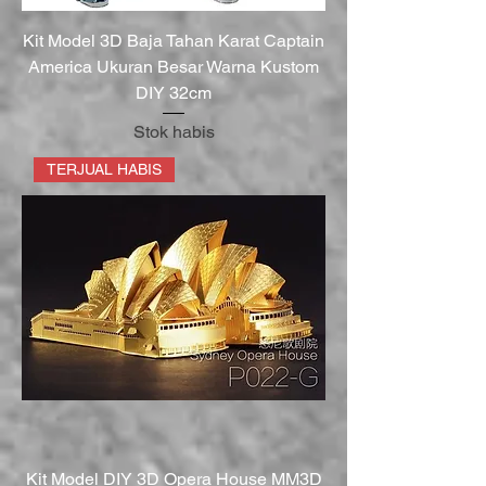
Kit Model 3D Baja Tahan Karat Captain
America Ukuran Besar Warna Kustom
DIY 32cm
Stok habis
TERJUAL HABIS
Kit Model DIY 3D Opera House MM3D