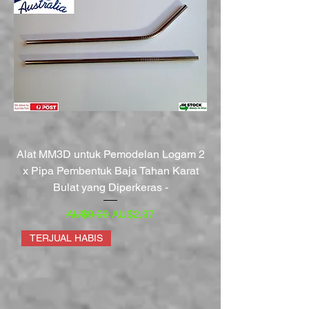
Alat MM3D untuk Pemodelan Logam 2
x Pipa Pembentuk Baja Tahan Karat
Bulat yang Diperkeras -
Harga Reguler
Harga Promosi
AU$9,90
AU$2,97
TERJUAL HABIS