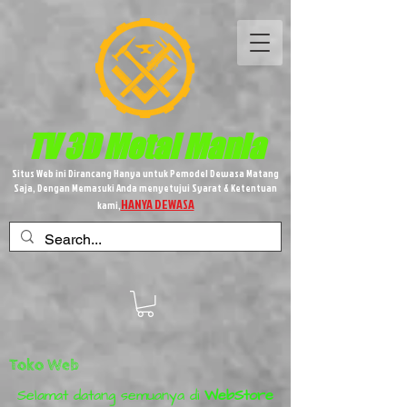
TV 3D
Metal
Mania
Situs Web ini Dirancang Hanya untuk Pemodel Dewasa Matang
Saja, Dengan Memasuki Anda menyetujui Syarat & Ketentuan
HANYA DEWASA
kami,
Toko Web
Selamat datang semuanya di
WebStore