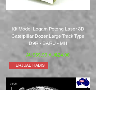
Kit Model Logam Potong Laser 3D
Caterpillar Dozer Large Track Type
D9R - BARU - MH
Harga Reguler
Harga Promosi
AU$59,99
AU$24,00
TERJUAL HABIS