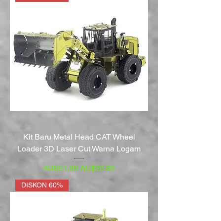
Kit Baru Metal Head CAT Wheel
Loader 3D Laser Cut Warna Logam
Harga Reguler
Harga Promosi
AU$51,99
AU$20,80
DISKON 60%