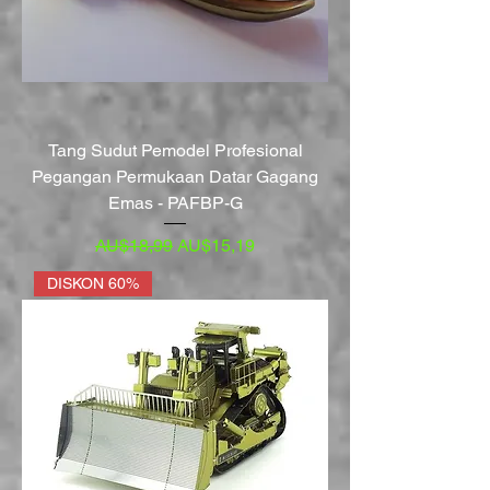
Tang Sudut Pemodel Profesional
Pegangan Permukaan Datar Gagang
Emas - PAFBP-G
Harga Reguler
Harga Promosi
AU$18,99
AU$15,19
DISKON 60%