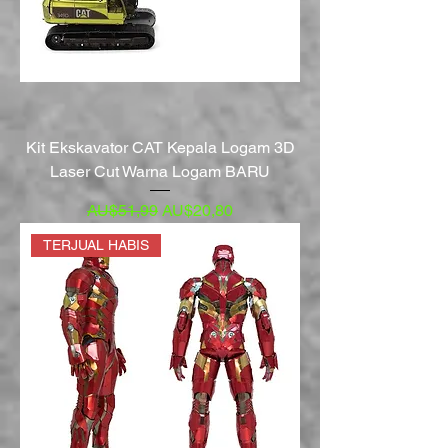
Kit Ekskavator CAT Kepala Logam 3D
Laser Cut Warna Logam BARU
Harga Reguler
Harga Promosi
AU$51,99
AU$20,80
TERJUAL HABIS