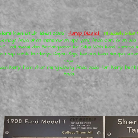
tore kami untuk tahun 2025
,
Harap Dicatat:
Ini adalah Sit
dan Semoga Anda akan menemukan apa yang Anda cari, akan ada
25, Jadi awasi, dan Berlangganan ke Situs Web kami, karena s
 ragu untuk bertanya Kapan Saja, karena kami dengan sena
saja,
Jam Kerja kami akan menghubungi Anda pada Hari Kerja berik
Anda.
K