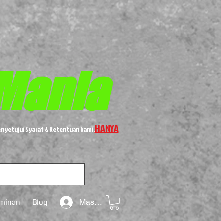
Mania
HANYA
nyetujui Syarat & Ketentuan kami,
aminan
Blog
Masuk