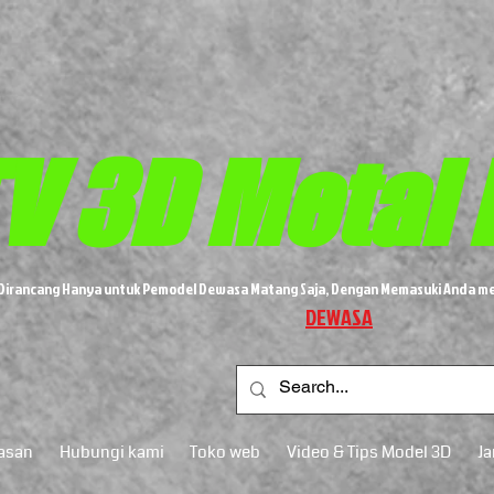
V 3D
Metal
i Dirancang Hanya untuk Pemodel Dewasa Matang Saja, Dengan Memasuki Anda me
DEWASA
asan
Hubungi kami
Toko web
Video & Tips Model 3D
J