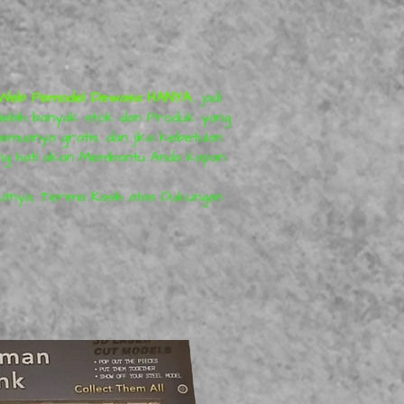
us Web Pemodel Dewasa HANYA
, jadi
 lebih banyak stok dan Produk yang
emuanya gratis, dan jika kebetulan
ng hati akan Membantu Anda kapan
utnya, Terima Kasih atas Dukungan