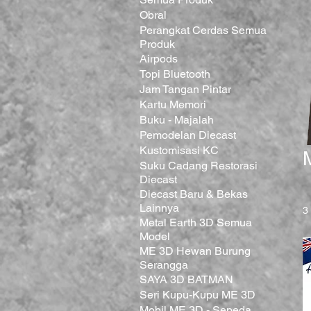
Obral
Perangkat Cerdas Semua
Produk
Airpods
Topi Bluetooth
Jam Tangan Pintar
Kartu Memori
Buku - Majalah
Pemodelan Diecast
Kustomisasi KC
Suku Cadang Restorasi
Diecast
Diecast Baru & Bekas
Lainnya
3
Metal Earth 3D Semua
Model
ME 3D Hewan Burung
Serangga
SAYA 3D BATMAN
Seri Kupu-Kupu ME 3D
Mobil ME 3D - Sepeda