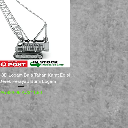
Y 3D Logam Baja Tahan Karat Edisi
 Derek Perayap Bumi Logam
Harga Reguler
Harga Promosi
AU$22,99
AU$11,50