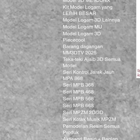
Model 3D ME ICONX
Kit Model Logam yang
LEBIH BESAR
Model Logam 3D Lainnya
Model Logam MU
Model Logam 3D
Piececool
Barang dagangan
MM3DTV 2025
Teka-teki Ajaib 3D Semua
Model
Seri Kontrol Jarak Jauh
MPA 868
Seri MPB 368
Seri MPB 468
Seri MPB 568
Seri MPB 668
Seri MPZM 2D/3D
Seri Kotak Musik MPZM
Pemodelan Resin Semua
Produk
Aksesori Resin + Bagian