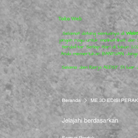
Toko Web
Selamat datang semuanya di
WebS
jangan ragu untuk melihat-lihat, 
terdaftar Setiap Hari di tahun 20
Anda memerlukan BANTUAN, Jangan
Selama Jam Kerja AEDST. Di luar 
Beranda
ME 3D EDISI PERA
Jelajahi berdasarkan
Semua Produk