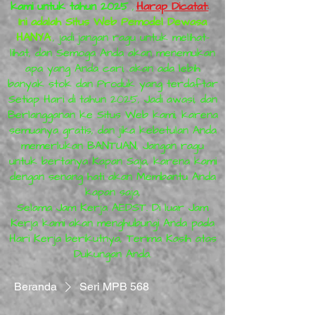
kami untuk tahun 2025
,
Harap Dicatat:
Ini adalah Situs Web Pemodel Dewasa
HANYA
, jadi jangan ragu untuk melihat-
lihat, dan Semoga Anda akan menemukan
apa yang Anda cari, akan ada lebih
banyak stok dan Produk yang terdaftar
Setiap Hari di tahun 2025, Jadi awasi, dan
Berlangganan ke Situs Web kami, karena
semuanya gratis, dan jika kebetulan Anda
memerlukan BANTUAN, Jangan ragu
untuk bertanya Kapan Saja, karena kami
dengan senang hati akan Membantu Anda
kapan saja,
Selama Jam Kerja AEDST. Di luar Jam
Kerja kami akan menghubungi Anda pada
Hari Kerja berikutnya, Terima Kasih atas
Dukungan Anda.
Beranda
Seri MPB 568