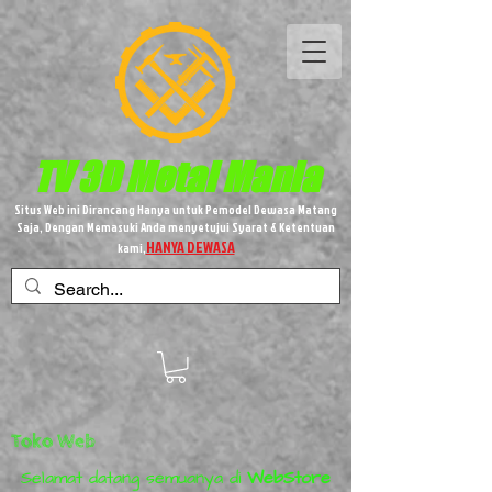
TV 3D
Metal
Mania
Situs Web ini Dirancang Hanya untuk Pemodel Dewasa Matang
Saja, Dengan Memasuki Anda menyetujui Syarat & Ketentuan
HANYA DEWASA
kami,
Toko Web
Selamat datang semuanya di
WebStore