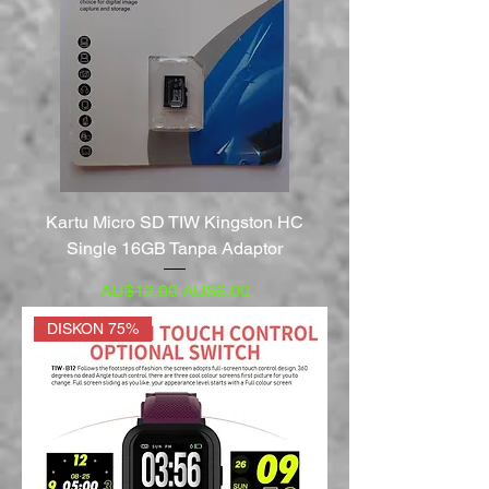
Kartu Micro SD TIW Kingston HC
Single 16GB Tanpa Adaptor
Harga Reguler
Harga Promosi
AU$12,00
AU$6,00
DISKON 75%