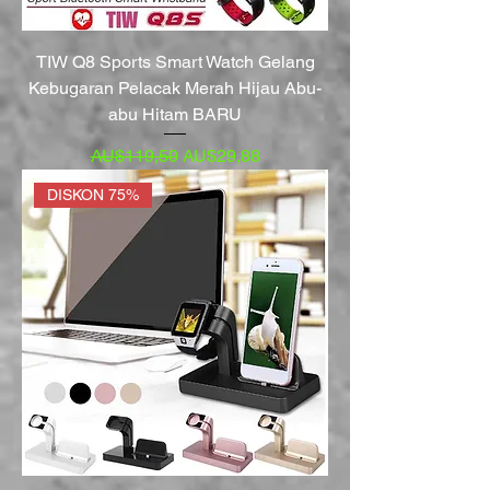
TIW Q8 Sports Smart Watch Gelang
Kebugaran Pelacak Merah Hijau Abu-
abu Hitam BARU
Harga Reguler
Harga Promosi
AU$119,50
AU$29,88
DISKON 75%