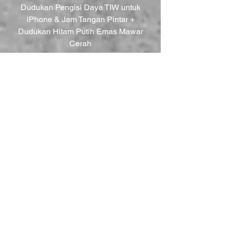
Dudukan Pengisi Daya TIW untuk
iPhone & Jam Tangan Pintar +
Dudukan Hitam Putih Emas Mawar
Cerah
Harga Reguler
Harga Promosi
AU$39,90
AU$9,98
DISKON 75%
Jam Tangan Pintar TIW M3 Plus