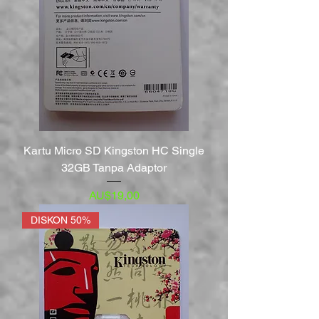
Kartu Micro SD Kingston HC Single
32GB Tanpa Adaptor
Harga
AU$19,00
DISKON 50%