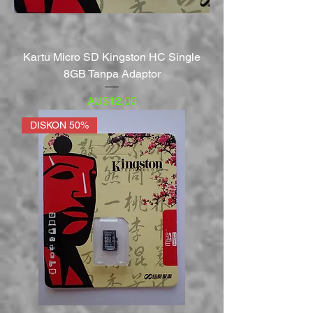
Kartu Micro SD Kingston HC Single
8GB Tanpa Adaptor
Harga
AU$12,00
DISKON 50%