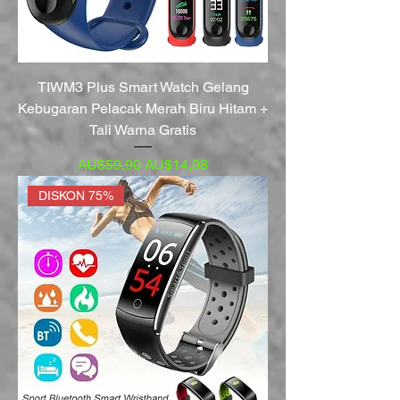
TIWM3 Plus Smart Watch Gelang
Kebugaran Pelacak Merah Biru Hitam +
Tali Warna Gratis
Harga Reguler
Harga Promosi
AU$59,90
AU$14,98
DISKON 75%