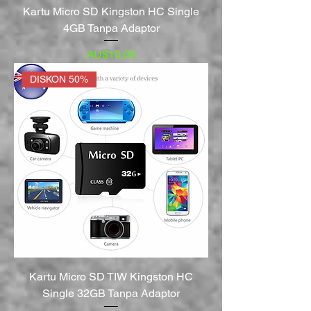
Kartu Micro SD Kingston HC Single
4GB Tanpa Adaptor
Harga
AU$10,00
DISKON 50%
Kartu Micro SD TIW Kingston HC
Single 32GB Tanpa Adaptor