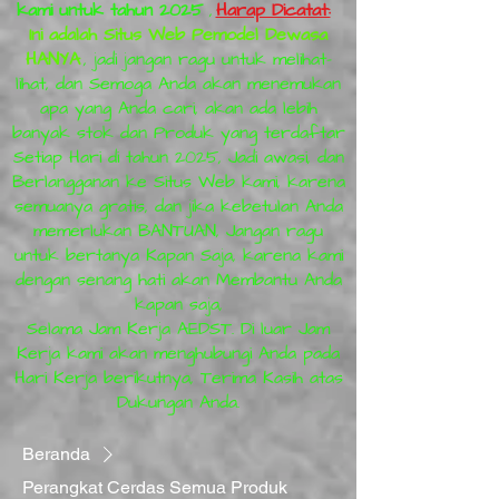
kami untuk tahun 2025
,
Harap Dicatat:
Ini adalah Situs Web Pemodel Dewasa
HANYA
, jadi jangan ragu untuk melihat-
lihat, dan Semoga Anda akan menemukan
apa yang Anda cari, akan ada lebih
banyak stok dan Produk yang terdaftar
Setiap Hari di tahun 2025, Jadi awasi, dan
Berlangganan ke Situs Web kami, karena
semuanya gratis, dan jika kebetulan Anda
memerlukan BANTUAN, Jangan ragu
untuk bertanya Kapan Saja, karena kami
dengan senang hati akan Membantu Anda
kapan saja,
Selama Jam Kerja AEDST. Di luar Jam
Kerja kami akan menghubungi Anda pada
Hari Kerja berikutnya, Terima Kasih atas
Dukungan Anda.
Beranda
Perangkat Cerdas Semua Produk