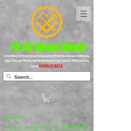
TV 3D
Metal
Mania
Situs Web ini Dirancang Hanya untuk Pemodel Dewasa Matang
Saja, Dengan Memasuki Anda menyetujui Syarat & Ketentuan
HANYA DEWASA
kami,
Toko Web
Selamat datang semuanya di
WebStore