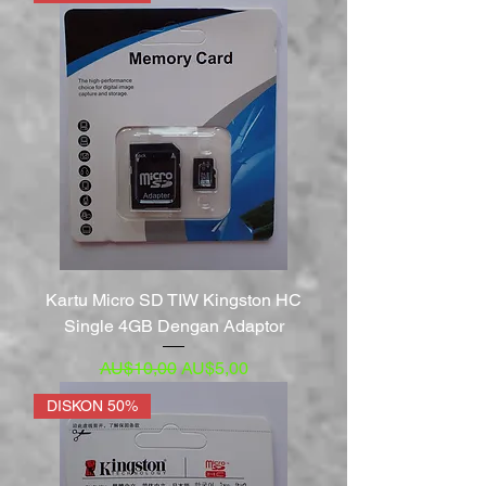
Kartu Micro SD TIW Kingston HC
Single 4GB Dengan Adaptor
Harga Reguler
Harga Promosi
AU$10,00
AU$5,00
DISKON 50%