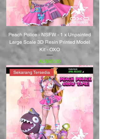
Peach Police - NSFW - 1 x Unpainted
Large Scale 3D Resin Printed Model
Kit - OXO
Harga
AU$60,00
Sekarang Tersedia