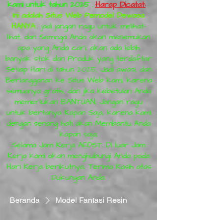
kami untuk tahun 2025
,
Harap Dicatat:
Ini adalah Situs Web Pemodel Dewasa
HANYA
, jadi jangan ragu untuk melihat-
lihat, dan Semoga Anda akan menemukan
apa yang Anda cari, akan ada lebih
banyak stok dan Produk yang terdaftar
Setiap Hari di tahun 2025, Jadi awasi, dan
Berlangganan ke Situs Web kami, karena
semuanya gratis, dan jika kebetulan Anda
memerlukan BANTUAN, Jangan ragu
untuk bertanya Kapan Saja, karena kami
dengan senang hati akan Membantu Anda
kapan saja,
Selama Jam Kerja AEDST. Di luar Jam
Kerja kami akan menghubungi Anda pada
Hari Kerja berikutnya, Terima Kasih atas
Dukungan Anda.
Beranda
Model Fantasi Resin