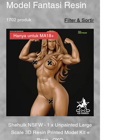
Model Fantasi Resin
1702 produk
Filter & Sortir
Hanya untuk MA18+
Shehulk NSFW - 1 x Unpainted Large
Scale 3D Resin Printed Model Kit +
Base - OXO