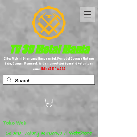
TV 3D
Metal
Mania
Situs Web ini Dirancang Hanya untuk Pemodel Dewasa Matang
Saja, Dengan Memasuki Anda menyetujui Syarat & Ketentuan
HANYA DEWASA
kami,
Toko Web
Selamat datang semuanya di
WebStore