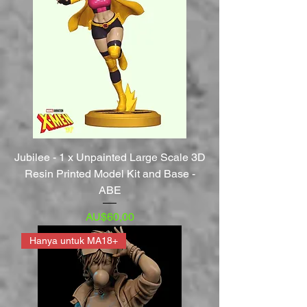
Jubilee - 1 x Unpainted Large Scale 3D
Resin Printed Model Kit and Base -
ABE
Harga
AU$60,00
Hanya untuk MA18+