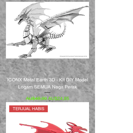
ICONX Metal Earth 3D - Kit DIY Model
Logam SEMUA Naga Perak
Harga Reguler
Harga Promosi
AU$49,90
AU$24,95
TERJUAL HABIS