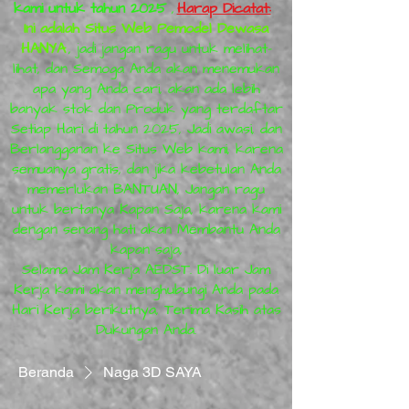
kami untuk tahun 2025
,
Harap Dicatat:
Ini adalah Situs Web Pemodel Dewasa
HANYA
, jadi jangan ragu untuk melihat-
lihat, dan Semoga Anda akan menemukan
apa yang Anda cari, akan ada lebih
banyak stok dan Produk yang terdaftar
Setiap Hari di tahun 2025, Jadi awasi, dan
Berlangganan ke Situs Web kami, karena
semuanya gratis, dan jika kebetulan Anda
memerlukan BANTUAN, Jangan ragu
untuk bertanya Kapan Saja, karena kami
dengan senang hati akan Membantu Anda
kapan saja,
Selama Jam Kerja AEDST. Di luar Jam
Kerja kami akan menghubungi Anda pada
Hari Kerja berikutnya, Terima Kasih atas
Dukungan Anda.
Beranda
Naga 3D SAYA