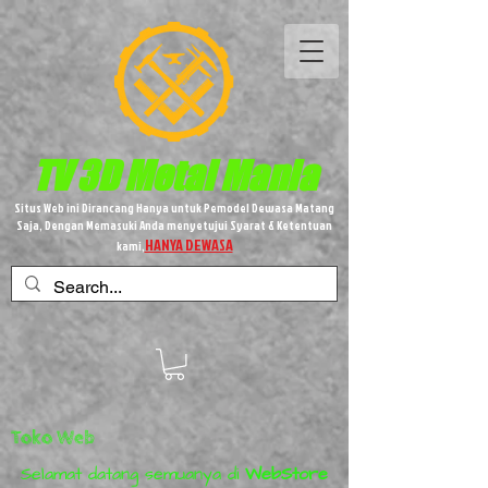
TV 3D
Metal
Mania
Situs Web ini Dirancang Hanya untuk Pemodel Dewasa Matang
Saja, Dengan Memasuki Anda menyetujui Syarat & Ketentuan
HANYA DEWASA
kami,
Toko Web
Selamat datang semuanya di
WebStore