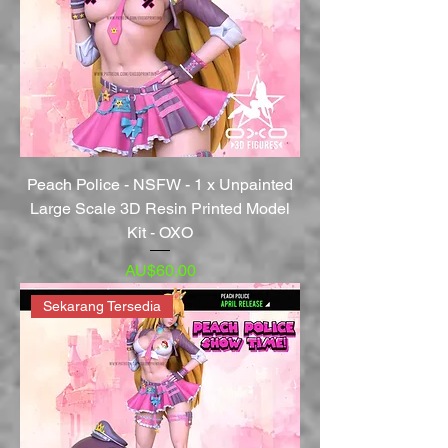
Peach Police - NSFW - 1 x Unpainted
Large Scale 3D Resin Printed Model
Kit - OXO
Harga
AU$60,00
Sekarang Tersedia