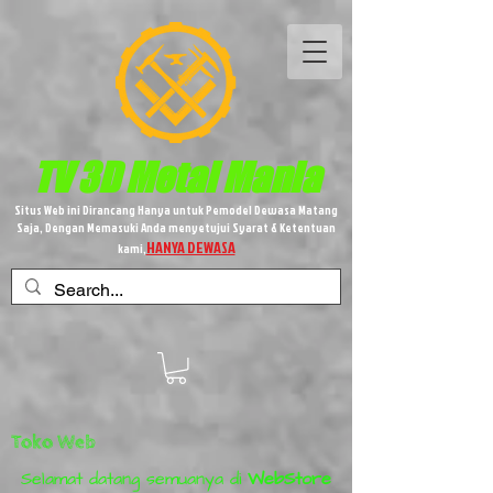
TV 3D
Metal
Mania
Situs Web ini Dirancang Hanya untuk Pemodel Dewasa Matang
Saja, Dengan Memasuki Anda menyetujui Syarat & Ketentuan
HANYA DEWASA
kami,
Toko Web
Selamat datang semuanya di
WebStore