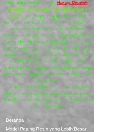
kami untuk tahun 2025
,
Harap Dicatat:
Ini adalah Situs Web Pemodel Dewasa
HANYA
, jadi jangan ragu untuk melihat-
lihat, dan Semoga Anda akan menemukan
apa yang Anda cari, akan ada lebih
banyak stok dan Produk yang terdaftar
Setiap Hari di tahun 2025, Jadi awasi, dan
Berlangganan ke Situs Web kami, karena
semuanya gratis, dan jika kebetulan Anda
memerlukan BANTUAN, Jangan ragu
untuk bertanya Kapan Saja, karena kami
dengan senang hati akan Membantu Anda
kapan saja,
Selama Jam Kerja AEDST. Di luar Jam
Kerja kami akan menghubungi Anda pada
Hari Kerja berikutnya, Terima Kasih atas
Dukungan Anda.
Beranda
Model Patung Resin yang Lebih Besar