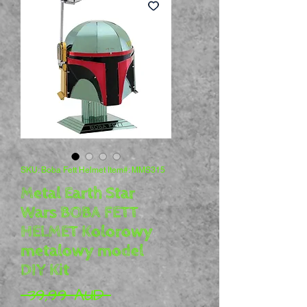
SKU: Boba Fett Helmet Item#: MMS315
Metal Earth Star
Wars BOBA FETT
HELMET Kolorowy
metalowy model
DIY Kit
Regularna cena
 39,99 AUD 