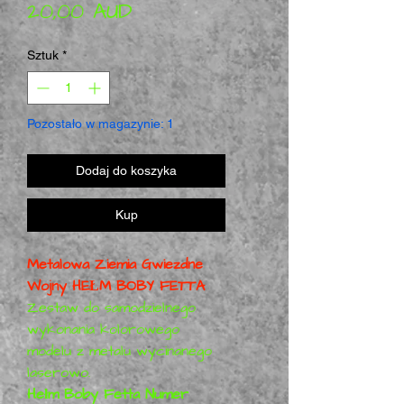
Cena Rabatowa
20,00 AUD
Sztuk
*
Pozostało w magazynie: 1
Dodaj do koszyka
Kup
Metalowa Ziemia Gwiezdne
Wojny HEŁM BOBY FETTA
Zestaw do samodzielnego
wykonania kolorowego
modelu z metalu wycinanego
laserowo.
Hełm Boby Fetta Numer