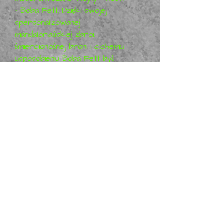
- Boba Fett. Dzięki swojej
spersonalizowanej
mandaloriańskiej zbroi,
śmiercionośnej broni i cichemu
usposobieniu Boba Fett był
jednym z najbardziej
obawianych łowców nagród
w galaktyce. Jako
genetyczny klon swojego
„ojca”, łowcy nagród Jango
Fetta, Boba nauczył się walki i
umiejętności walki od
najmłodszych lat.
Zainteresowany większą
ilością modeli Star Wars?
Zbierz je wszystkie, daj nam
znać