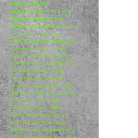
artykułu: MMS315
Liczba arkuszy:
2 Arkusze
Stopień trudności:
Średni
Wymiary po złożeniu:
1,97" dł. x
2,09" szer. x 3,46" wys.
Model 3D wycinany laserowo
- Gwiezdne Wojny - HEŁM
BOBY Fetta jest wycinany z
cienkiej blachy o wymiarach 11
cm, łatwe do wykonania
instrukcje, aby wysunąć
elementy, zgiąć zakładki, aby
zbudować Model 3D wycinany
laserowo - 2 arkusze -
Gwiezdne Wojny - Hełm -
Boba Fett. Wszystko, co
musisz zrobić, to wysunąć
elementy, aby zbudować ten
model Gwiezdne Wojny - Hełm