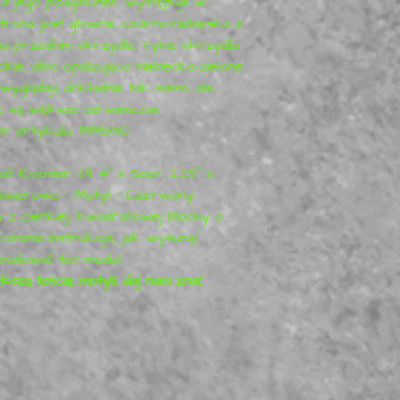
 a jego podgatunek występuje w
ona jest głównie czarno-niebieska z
 przednim skrzydle. Tylne skrzydła
skie, albo opalizująco niebiesko-zielone.
yglądają dokładnie tak samo, ale
ice są większe od samców.
r artykułu: MMS130
ż Rozmiar: Dł. 4" x Szer. 2,25" x
 laserowo - Motyl - Czerwony,
 z cienkiej, kwadratowej blachy o
onania instrukcje, jak wysunąć
zbudować ten model.
kszą ilością motyli, daj nam znać