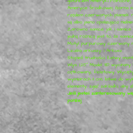
gatunkiem Ameryki Północnej,
Ameryce Środkowej. Górna str
rzędem czerwonych plamek na
są albo jasno opalizująco niebie
Zarówno samce, jak i samice w
jedną różnicą jest to, że sam
Motyl purpurowy czerwony n
Liczba arkuszy: 1 Arkusz
Stopień trudności: Łatwy monta
Wys. 1,25" Model 3D wycinany
cętkowany, fioletowy. Wycięty
wymiarach 11 cm, łatwe do wyk
elementy, zgiąć zakładki, aby 
Jeśli jesteś zainteresowany wię
poniżej