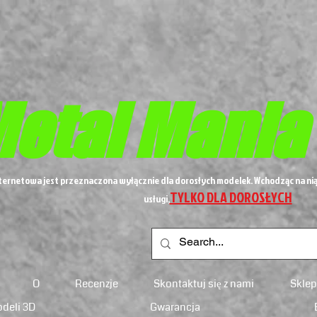
etal
Mania
nternetowa jest przeznaczona wyłącznie dla dorosłych modelek. Wchodząc na nią
TYLKO DLA DOROSŁYCH
usługi,
O
Recenzje
Skontaktuj się z nami
Sklep
odeli 3D
Gwarancja