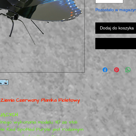
Pozostało w magazyn
Dodaj do koszyka
 Ziemia Czerwony Plamka Fioletowy
JĄCYCH
nego wykonania modelu 3D ze stali
le Red Spotted Purple jest rodzimym