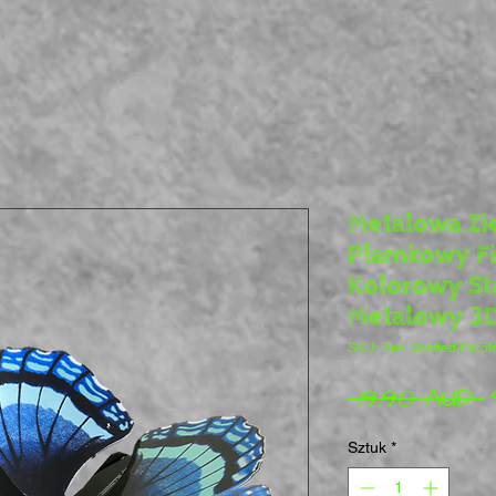
Metalowa Zi
Plamkowy Fi
Kolorowy St
Metalowy 3
SKU: Red Spotted Purple
 19,90 AUD 
Sztuk
*