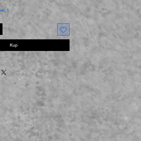
ie: 1
Kup