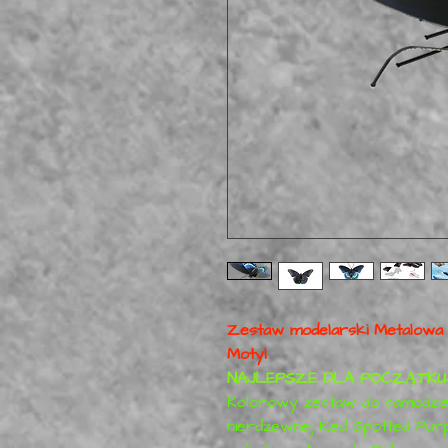
Zestaw modelarski Metalowa
Motyl
NAJLEPSZE DLA POCZĄTKU
Kolorowy zestaw do samodziel
nierdzewnej Red Spotted Purp