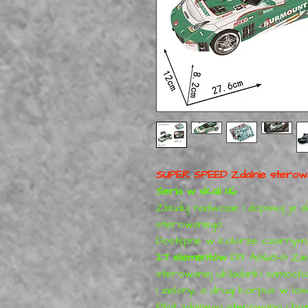
SUPER SPEED Zdalnie sterowa
Seria w skali 1:16
Zbuduj nadwozie i dopasuj je 
sterowanego
Dostępne w kolorze czarnym, 
27 elementów
DIY A868-8 Ziel
sterowanej układanki samoch
1 zielony, a drugi korpus w 
Pilot zdalnego sterowania i 