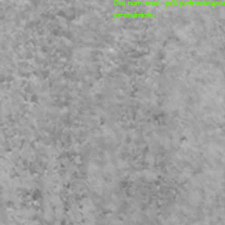
Daj nam znać, jeśli potrzebuje
przedmiotu