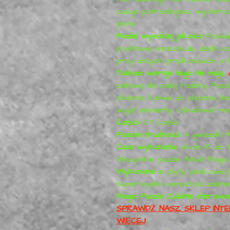
czego potrzebujesz, wystarcz
pilota
Model wysokiej jakości:
Posiad
podstawą samochodu, dzięki cz
przy dużych prędkościach, a 
Tańsze wersje tego nie mają,
zabawą dla całej rodziny. Puz
złożenia. Łatwe do złożenia, b
wyjąć elementy i zbudować mod
Części:
27 Części
Poziom trudności:
4 gwiazdki *
Czas wykonania:
około 15 do 3
Wszystkie puzzle A868 Magic 
Wykonane z:
płyty piankowej
Superszybki samochód zdalni
Magic Puzzle Zdalnie sterow
SPRAWDŹ NASZ SKLEP INTE
WIĘCEJ