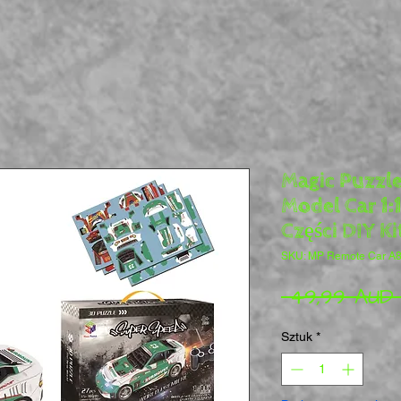
Magic Puzzl
Model Car 1:1
Części DIY Ki
SKU: MP Remote Car A8
 49,99 AUD
Sztuk
*