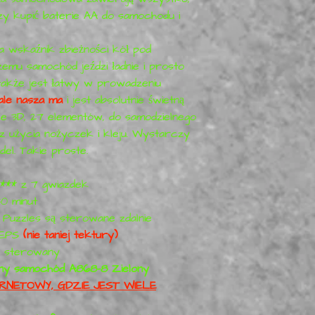
y kupić baterie AA do samochodu i
a wskaźnik zbieżności kół pod
emu samochód jeździ ładnie i prosto
także jest łatwy w prowadzeniu
ale nasza ma
i jest absolutnie świetną
zle 3D, 27 elementów, do samodzielnego
ez użycia nożyczek i kleju. Wystarczy
el. Takie proste.
*** z 7 gwiazdek
0 minut
Puzzles są sterowane zdalnie
 EPS
(nie taniej tektury)
e sterowany
any samochód A868-8 Zielony
RNETOWY, GDZIE JEST WIELE