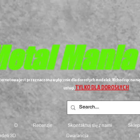
etal
Mania
nternetowa jest przeznaczona wyłącznie dla dorosłych modelek. Wchodząc na nią
TYLKO DLA DOROSŁYCH
usługi,
O
Recenzje
Skontaktuj się z nami
Sklep
odeli 3D
Gwarancja