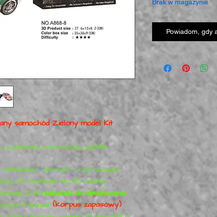
Brak w magazynie
Powiadom, gdy a
ny samochód Zielony model Kit
do podstawy samochodu zdalnie
niebieskim, zielonym i czerwonym
ony W zestawie tej 3D zdalnie
odowej:
2 X nadwozia do zbudowania
losowym kolorze
(korpus zapasowy)
baza samochodowa zawierają wszystko,