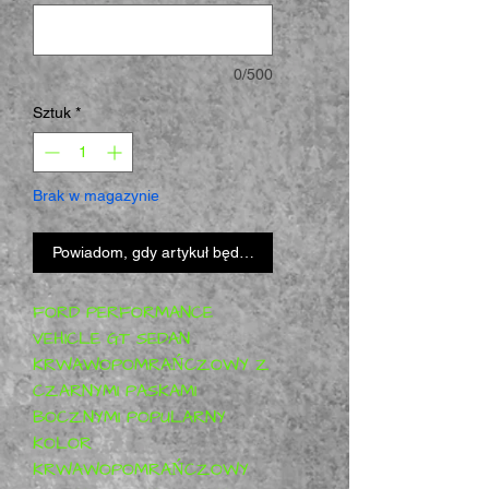
0/500
Sztuk
*
Brak w magazynie
Powiadom, gdy artykuł będzie dostępny
FORD PERFORMANCE 
VEHICLE GT SEDAN 
KRWAWOPOMRAŃCZOWY Z 
CZARNYMI PASKAMI 
BOCZNYMI POPULARNY 
KOLOR 
KRWAWOPOMRAŃCZOWY 