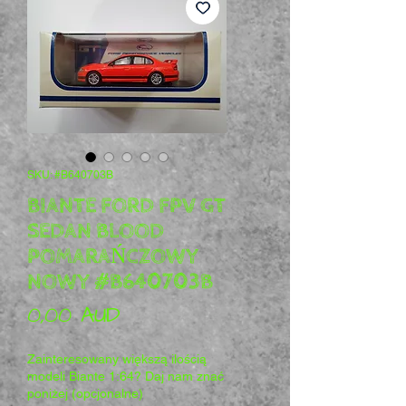
SKU: #B640703B
BIANTE FORD FPV GT
SEDAN BLOOD
POMARAŃCZOWY
NOWY #B640703B
Cena
0,00 AUD
Zainteresowany większą ilością
modeli Biante 1:64? Daj nam znać
poniżej (opcjonalne)