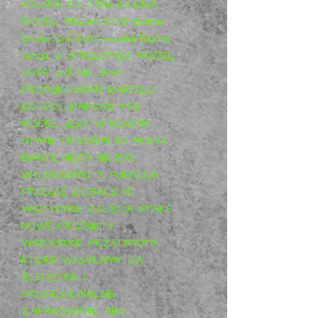
TRUDNY DO ZNALEZIENIA 
MODEL #B640703B Biante 
Skala 1:64 Dużo modeli Biante 
teraz w SPRZEDAŻY MODEL 
VHTF JUŻ NIE JEST 
PRODUKOWANY BARDZO 
KOLEKCJONERSKI TEN 
MODEL JEST W NOWYM 
STANIE ORYGINALNY MODEL 
BIANTE NIGDY NIE BYŁ 
WYJMOWANY Z PUDEŁKA 
PROSZĘ ZOBACZYĆ 
WSZYSTKIE ZDJĘCIA STARE 
NOWE PRODUKTY 
WSZYSTKIE PRZEDMIOTY, 
KTÓRE WYSYŁAMY, SĄ 
ŚLEDZONE I 
PROFESJONALNIE 
ZAPAKOWANE, ABY 