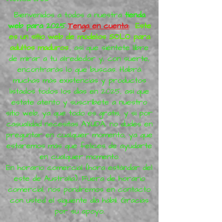
Bienvenidos a todos a nuestra
tienda
web para 2025.
Tenga en cuenta:
Este
es un sitio web de modelos SOLO para
adultos maduros
, así que siéntete libre
de mirar a tu alrededor y, con suerte,
encontrarás lo que buscas. Habrá
muchas más existencias y productos
listados todos los días en 2025, así que
estate atento y suscríbete a nuestro
sitio web, ya que todo es gratis, y si por
casualidad necesitas AYUDA, no dudes en
preguntar en cualquier momento, ya que
estaremos más que felices de ayudarte
en cualquier momento.
En horario comercial (hora estándar del
este de Australia). Fuera de horario
comercial, nos pondremos en contacto
con usted el siguiente día hábil. Gracias
por su apoyo.