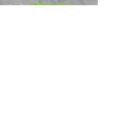
モデルは
ZENBRUSH 3Dによっ
てデザインされています。
ZENBRUSH 3Dのすべてのプロ
ジェクトは純粋な芸術作品
（いわゆるファンアート）で
あり、モデルに対する彼のビ
ジョンを表現しています。つ
まり、モデルはライセンス製
品ではありません。詳細につ
いては、Patreon：
ZENBRUSH 3Dをご覧くださ
い。
Metal Mania 3D
は、
ZENBRUSH 3Dモデルの正規代
理店です。既製のモデルも多
数取り揃えておりますが、一
部は受注生産となる場合がご
ざいます。
他のレジンバイクキットもぜ