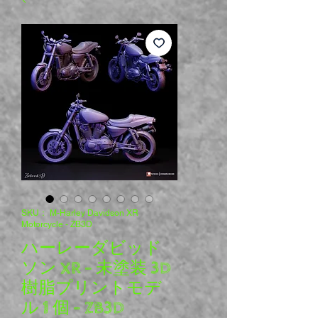
SKU： M-Harley Davidson XR
Motorcycle - ZB3D
ハーレーダビッド
ソン XR - 未塗装 3D
樹脂プリントモデ
ル 1 個 - ZB3D