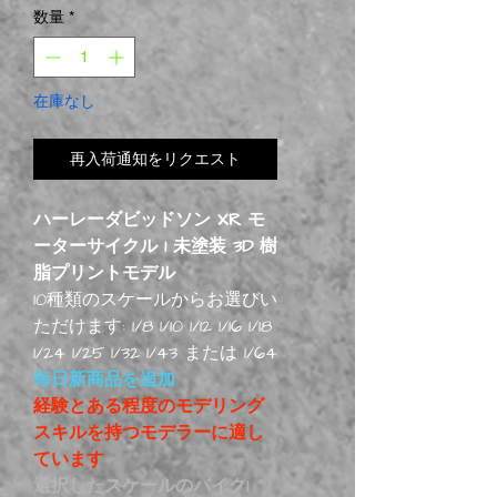
数量
*
在庫なし
再入荷通知をリクエスト
ハーレーダビッドソン XR モ
ーターサイクル 1 未塗装 3D 樹
脂プリントモデル
10種類のスケールからお選びい
ただけます: 1/8 1/10 1/12 1/16 1/18
1/24 1/25 1/32 1/43 または 1/64
毎日新商品を追加
経験とある程度のモデリング
スキルを持つモデラーに適し
ています
選択したスケールのバイク1