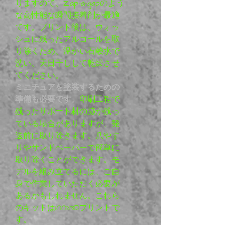
りますので、Zap-a-gapのよう
な高性能な瞬間接着剤が最適
です。プリント後は、ウォッ
シュに残ったアルコールを取
り除くため、温かい石鹸水で
洗い、天日干しして乾燥させ
てください。
ミニチュアを塗装するための
準備も必要です
。
印刷工程で
残ったサポート材の跡が残っ
ている場合がありますが、発
送前に取り除きます。爪やす
りやサンドペーパーで簡単に
取り除くことができます。モ
デルを組み立てるには、ご自
身で作業していただく必要が
あるかもしれません。これら
のキットは100%3Dプリントで
す。