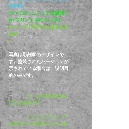
日新規)
すべてのミニチュアは樹脂で
3D プリントされています。
オートバイモデルに含まれる
もの:
1 個入りです。写真をご覧く
ださい。
写真は彫刻家のデザインで
す。塗装されたバージョンが
示されている場合は、説明目
的のみです。
ほとんどのオートバイ、自動
車、トラックのキットおよび
ボディに
は、ある程度の組み
立てが必要です。
すべてのサポート材は取り除
きます。
ミニチュアによって
は組み立てが必要なものもあ