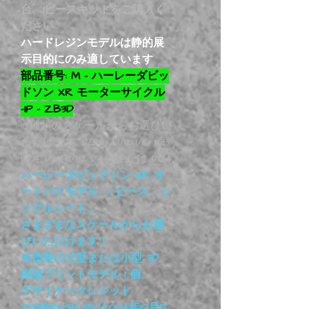
台、1ピースキットをご購入く
ださい
ハードレジンモデルは静的展
示目的にのみ適しています
部品番号: M - ハーレーダビッ
ドソン XR モーターサイクル
-1P - ZB3D
10種類のスケールからお選びい
ただけます: 1/8 1/10 1/12 1/16 1/18
1/24 1/25 1/32 1/43 または 1/64
ハーレーダビッドソン XR オ
ートバイモデル - 1 ピース - シ
ングルシート。
さまざまなスケールからお選
びいただけます！
未塗装の大型または小型 3D
樹脂プリントモデル 1 個。
デザイナークレジット:
ZENBRUSH 3D (2024年10月5