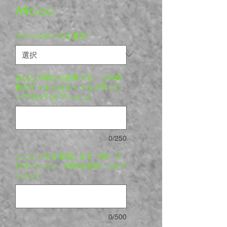
価格
A$0.00
スケールサイズを選択
*
あなたの助けが必要です。どの樹
脂ボディまたはキットを入手した
いですか? (オプション)
0/250
ここにメモを追加します（例：プ
ロモーション、特別な条件） (オプ
ション)
0/500