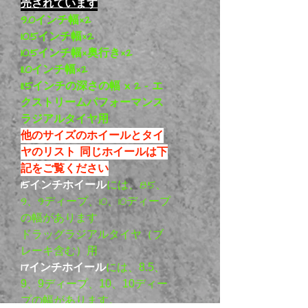
売されています
9.0インチ幅×2
10.5インチ幅×2
10.5インチ幅×奥行き×2
11.0インチ幅×2
11.5インチの深さの幅 x 2 - エ
クストリームパフォーマンス
ラジアルタイヤ用
他のサイズのホイールとタイ
ヤのリスト 同じホイールは下
記をご覧ください
15インチホイール
には、8.5、
9、9ディープ、10、10ディープ
の幅があります
ドラッグラジアルタイヤ（ブ
レーキ含む）用
17インチホイール
には、8.5、
9、9ディープ、10、10ディー
プの幅があります。