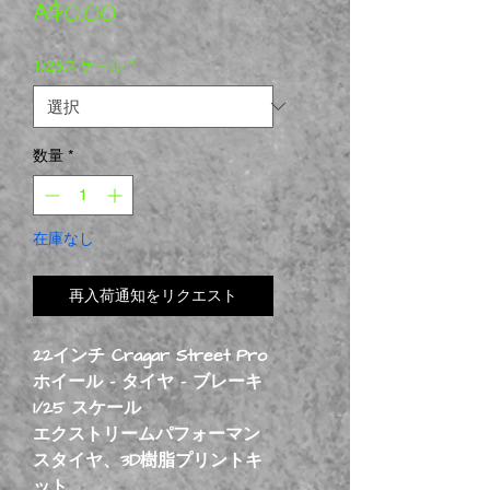
価格
A$0.00
1/25スケール
*
数量
*
在庫なし
再入荷通知をリクエスト
22インチ Cragar Street Pro
ホイール - タイヤ - ブレーキ
1/25 スケール
エクストリームパフォーマン
スタイヤ、3D樹脂プリントキ
ット