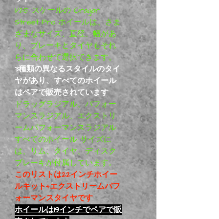
1/25 スケールの Cragar
Street Pro ホイールは、さま
ざまなサイズ、直径、幅があ
り、ブレーキとタイヤもそれ
らに合わせて選択できます。
3種類の異なるスタイルのタイ
ヤがあり、すべてのホイール
はペアで販売されています
ドラッグラジアル、パフォー
マンスラジアル、エクストリ
ームパフォーマンスラジアル
すべてのホイール サイズに
は、リム、タイヤ、ディスク
ブレーキが付属しています。
このリストは22インチホイー
ルキット+エクストリームパフ
ォーマンスタイヤです
ホイールは19インチでペアで販