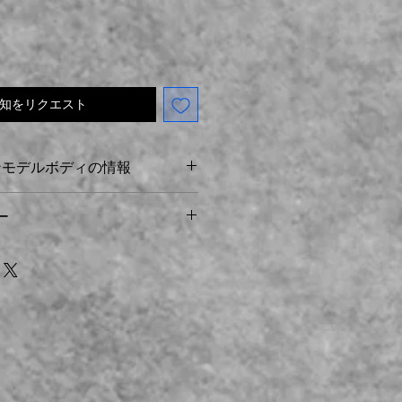
知をリクエスト
ジンモデルボディの情報
からそのまま出力
ー
モデルボディは壊れやすく、静的ディス
モデルキット構築にのみ適していま
証 - 返品・交換は、領収書に記載さ
0日以内にお願いいたします。14日
脂製プラモデルボディは壊れやすい
注文はご満足いただけたものとみな
窓枠、ドア柱、クォーターガラス枠
るクレームや返品・交換のご要望は
は、商品が清潔で良好な状態であれ
ます。返品された商品はすべて送料
返金いたします。製品に何か問題が
定的な評価を残すのではなく、まず