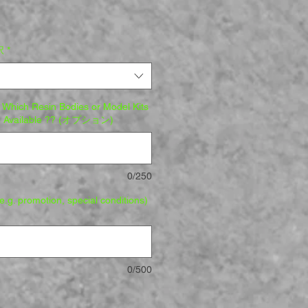
択
*
 Which Resin Bodies or Model Kits
see Available ?? (オプション)
0/250
.g. promotion, special conditions)
0/500