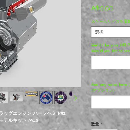
価格
A$0.00
スケールサイズを選
選択
We'd Like your HELP
Would you like to 
Add any notes here (e
(オプション)
ラッグエンジン ハーフヘミ 1/32
ントモデルキット MCS
数量
*