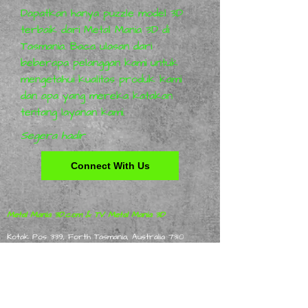
Dapatkan hanya puzzle model 3D
terbaik dari Metal Mania 3D di
Tasmania. Baca ulasan dari
beberapa pelanggan kami untuk
mengetahui kualitas produk kami
dan apa yang mereka katakan
tentang layanan kami.
Segera hadir
Connect With Us
Metal Mania 3D.com & TV Metal Mania 3D
Kotak Pos 339, Forth Tasmania, Australia 7310
©
2012 - 2025
Metal Mania 3D Semua Hak Dilindungi
Undang-Undang