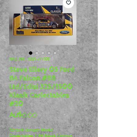
SKU: #88 - #325 of 1500
Steve Ellery 05 Ford
BA Falcon #88
Ltd/Edisi 325/1500
Klasik Carlectables
#20
Harga
AU$0,00
Tertarik dengan Model
Carlectables 1:64 Klasik Lainnya