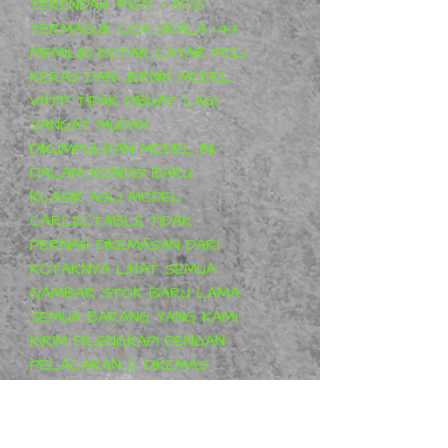
TERENDAH #325 / 1500 
TERMASUK COA SKALA 1:43 
MEMILIKI KOTAK LAYAR POLI 
KERAS DAN JERNIH MODEL 
VHTF TIDAK DIBUAT LAGI 
SANGAT MUDAH 
DIKUMPULKAN MODEL INI 
DALAM KONDISI BARU 
KLASIK ASLI MODEL 
CARLECTABLE TIDAK 
PERNAH DIKEMASAN DARI 
KOTAKNYA LIHAT SEMUA 
GAMBAR STOK BARU LAMA 
SEMUA BARANG YANG KAMI 
KIRIM DILENGKAPI DENGAN 
PELACAKAN & DIKEMAS 
SECARA PROFESIONAL 
UNTUK KETENANGAN PIKIRAN 
PAKET DIASURANSIKAN jadi 