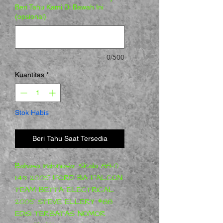
Beri Tahu Kami Di Bawah Ini
(opsional)
0/500
Kuantitas
*
Stok Habis
Beri Tahu Saat Tersedia
Bahasa Indonesia: Skala 88-0 
1:43 2005 FORD BA FALCON 
TEAM BETTA ELECTRICAL 
2005 STEVE ELLERY #88 
EDISI TERBATAS NOMOR 