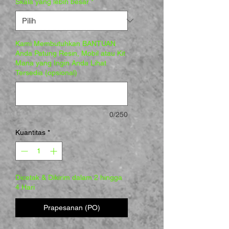
Skala yang lebih besar
*
Kami Membutuhkan BANTUAN
Anda Patung Resin, Mobil atau Kit
Mana yang Ingin Anda Lihat
Tersedia (opsional)
0/250
Kuantitas
*
Dicetak & Dikirim dalam 2 hingga
4 Hari
Prapesanan (PO)