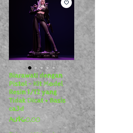
Biarawati dengan
Pistol - Kit Model
Resin 1/12 yang
Tidak Dicat + Basis
ca3d
Harga
AU$60,00