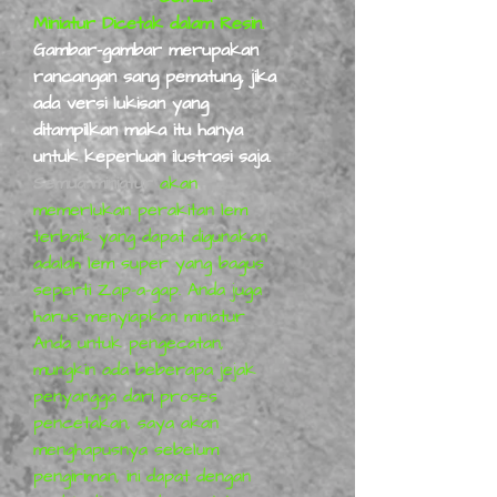
Miniatur Dicetak dalam Resin.
Gambar-gambar merupakan
rancangan sang pematung, jika
ada versi lukisan yang
ditampilkan maka itu hanya
untuk keperluan ilustrasi saja.
Semua miniatur
akan
memerlukan perakitan lem
terbaik yang dapat digunakan
adalah lem super yang bagus
seperti Zap-a-gap. Anda juga
harus menyiapkan miniatur
Anda untuk pengecatan,
mungkin ada beberapa jejak
penyangga dari proses
pencetakan,
saya akan
menghapusnya sebelum
pengiriman,
ini dapat dengan