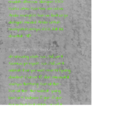
mudah dihapus dengan kikir
kuku atau kertas ampelas.
Anda mungkin harus bekerja
dengan model Anda untuk
menyatukannya 100% kit ini
dicetak 3D
Figur-figur tersebut
dirancang oleh
ca_3d_art
.
Semua
proyek
ca_3d_art
adalah karya seni murni (yang
disebut Fan-art) dan mewakili
visinya tentang karakter-
karakter tersebut, yang
berarti bahwa figur-figur
tersebut bukanlah produk
berlisensi. Informasi lebih
lanjut dapat ditemukan di
Patreon
ca_3d_art