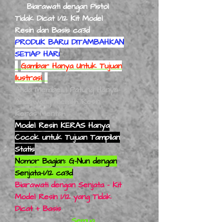
Biarawati dengan Pistol
Tidak Dicat 1/12 Kit Model
Resin dan Basis ca3d
PRODUK BARU DITAMBAHKAN
SETIAP HARI
Gambar Hanya Untuk Tujuan
Ilustrasi
Anda Membeli 1 Patung Hanya
Anda yang Memilih Resin
Keras Mentah
Model Resin KERAS Hanya
Cocok untuk Tujuan Tampilan
Statis
Nomor Bagian: G-Nun dengan
Senjata-1/12 ca3d
Biarawati dengan Senjata - Kit
Model Resin 1/12 yang Tidak
Dicat + Basis
Semua