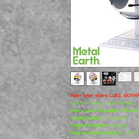
Helm Star Wars LUKE SKYWAL
Kit DIY Potong Laser Model 
Helm Luke Skywalker Nomor
Jumlah lembar:
2 Lembar
Tingkat Kesulitan:
Sedang
Ukuran setelah dirakit:
2,36"P 