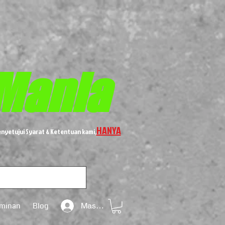
Mania
HANYA
nyetujui Syarat & Ketentuan kami,
aminan
Blog
Masuk