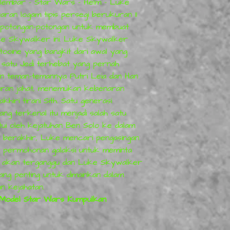
lembar - Star Wars - Helm - Luke
aran logam tipis persegi berukuran 11
 potongan-potongan untuk membuat
ke Skywalker ini. Luke Skywalker
tooine yang bangkit dari awal yang
 satu Jedi terhebat yang pernah
an teman-temannya Putri Leia dan Han
aran jahat, menemukan kebenaran
khiri tirani Sith. Satu generasi
ang terkenal itu menjadi salah satu
ntui oleh kejatuhan Ben Solo ke dalam
s berakhir, Luke mencari pengasingan
an permohonan galaksi untuk meminta
ya akan terganggu dan Luke Skywalker
ang penting untuk dimainkan dalam
n kejahatan.
k Model Star Wars Kumpulkan