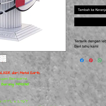
Tambah ke Keranj
Tertarik dengan le
Beri tahu kami
KER dari Metal Earth
Logam Berwarna.
 Barang: MMS318
x 1,57"L x 2,76"T