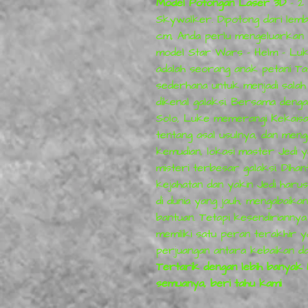
Model Potongan Laser 3D
- 2 
Skywalker. Dipotong dari lemb
cm, Anda perlu mengeluarkan
model Star Wars - Helm - Lu
adalah seorang anak petani Ta
sederhana untuk menjadi salah
dikenal galaksi. Bersama deng
Solo, Luke memerangi Kekais
tentang asal usulnya, dan menga
kemudian, lokasi master Jedi y
misteri terbesar galaksi. Diha
kejahatan dan yakin Jedi haru
di dunia yang jauh, mengabaik
bantuan. Tetapi kesendiriann
memiliki satu peran terakhir y
perjuangan antara kebaikan da
Tertarik dengan lebih banya
semuanya, beri tahu kami