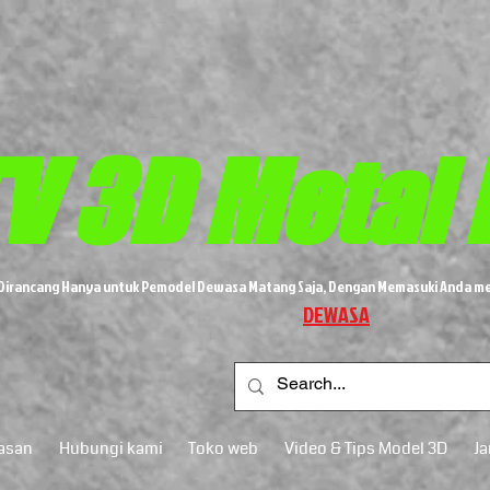
V 3D
Metal
i Dirancang Hanya untuk Pemodel Dewasa Matang Saja, Dengan Memasuki Anda me
DEWASA
asan
Hubungi kami
Toko web
Video & Tips Model 3D
J