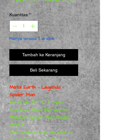
Kuantitas
*
Hanya tersisa 1 di stok
Tambah ke Keranjang
Beli Sekarang
Metal Earth - Legenda -
Spider Man
Kit Model DIY 3D Logam
Stainless Steel Berwarna
Miniatur Spider-Man Mudah
dirakit
Satu lembar baja berwarna
penuh berukuran 4" x 4"