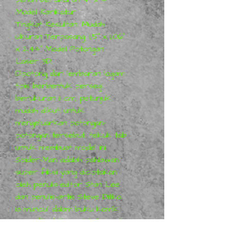
Model Karikatur
Tingkat Kesulitan: Mudah
Ukuran Terpasang: 1,5" x 1,06"
x 2,44" Model Potongan
Laser 3D.
Dipotong dari lembaran logam
tipis berbentuk persegi
berukuran 11 cm, petunjuk
mudah diikuti untuk
mengeluarkan potongan-
potongan tersebut, tekuk tab
untuk membuat model ini.
Spider-Man adalah pahlawan
super fiksi yang diciptakan
oleh penulis-editor Stan Lee
dan penulis-artis Steve Ditko.
Ia muncul dalam buku komik
yang diterbitkan oleh Marvel