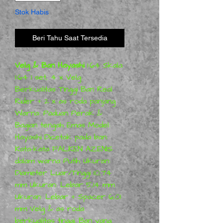
Stok Habis
Beri Tahu Saat Tersedia
Velg & Ban Hayashi
1:64 Skala
1:64 1 set, 4 x Velg
Berkualitas Tinggi Ban Real
Rider + 2 x as roda panjang
Warna: Paduan Perak &
Bagian tengah Emas Model:
Hayashi Dicetak pada ban:
Kata-kata FALKEN AZENIS
dalam warna Putih Ukuran:
Diameter Luar/Tinggi 10,74
mm Ukuran: Lebar 5,14 mm
Ukuran: Lebar + Spacer 6,01
mm Velg & as roda
berkualitas tinggi. Ban yang