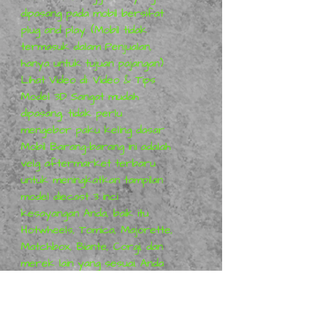
dipasang pada mobil bersifat
plug and play. (Mobil tidak
termasuk dalam Penjualan,
hanya untuk tujuan pajangan)
Lihat Video di: Video & Tips
Model 3D Sangat mudah
dipasang, tidak perlu
mengebor paku keling dasar
Mobil Barang-barang ini adalah
velg aftermarket terbaru
untuk meningkatkan tampilan
model diecast 3 inci
kesayangan Anda, baik itu
Hotwheels, Tomica, Majorette,
Matchbox, Biante, Corgi, dan
merek lain yang sesuai. Anda
membeli 1 Set 4 Velg & Ban &
2 As Roda. Ini pasti akan