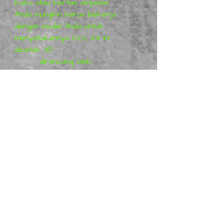
kuku atau kertas ampelas.
Anda mungkin harus bekerja
dengan model Anda untuk
menyatukannya 100%, kit ini
dicetak 3D.
Model:
dirancang oleh
ZENBRUSH 3D. Semua
proyek ZENBRUSH 3D adalah
karya seni murni (disebut
Fan-art) dan mewakili visinya
tentang Model, yang berarti
bahwa Model bukanlah
produk berlisensi. Informasi
lebih lanjut dapat ditemukan di
Patreon: ZENBRUSH 3D.
Metal Mania 3D
adalah
distributor Model 3D
ZENBRUSH fisik, kami
menawarkan Model siap pakai.