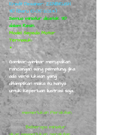
Kredit Desainer: ZENBRUSH
3D (Baru 10-05-2024)
Semua miniatur dicetak 3D
dalam Resin.
Model Sepeda Motor
Termasuk:
Hadir dalam 1 buah, Lihat
Gambar.
Gambar-gambar merupakan
rancangan sang pematung, jika
ada versi lukisan yang
ditampilkan maka itu hanya
untuk keperluan ilustrasi saja.
Kebanyakan Kit dan Bodi
Sepeda Motor, Mobil, dan
Truk
memerlukan Perakitan.
Semua penyangga akan
dilepas.
Beberapa miniatur
akan memerlukan perakitan.