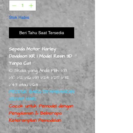
Stok Habis
Beri Tahu Saat Tersedia
Sepeda Motor Harley
Davidson XR 1 Model Resin 3D
Tanpa Cat
10 Skala yang Anda Pilih: 1/8
1/10 1/12 1/16 1/18 1/24 1/25 1/32
1/43 atau 1/64
PRODUK BARU DITAMBAHKAN
SETIAP HARI
Cocok untuk Pemodel dengan
Pengalaman & Beberapa
Keterampilan Pemodelan
Pembelian Anda 1 x Sepeda