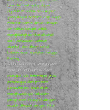
Lem terbaik yang dapat
digunakan adalah lem super
yang bagus seperti Zap-a-gap.
Miniatur harus dicuci dengan
air sabun hangat untuk
menghilangkan sisa alkohol
dari pencucian setelah
dicetak dan dibiarkan di
bawah sinar matahari hingga
kering.
Anda juga harus menyiapkan
miniatur Anda untuk dicat
,
mungkin ada beberapa jejak
penyangga dari proses
pencetakan, saya akan
menghapusnya sebelum
pengiriman, ini dapat dengan
mudah dihapus dengan kikir