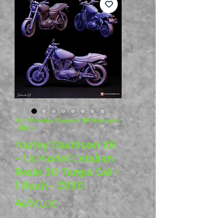
SKU: M-Harley Davidson XR Motorcycle
- ZB3D
Harley Davidson XR
- 1 x Model Cetakan
Resin 3D Tanpa Cat -
1 Buah - ZB3D
Harga
AU$0,00