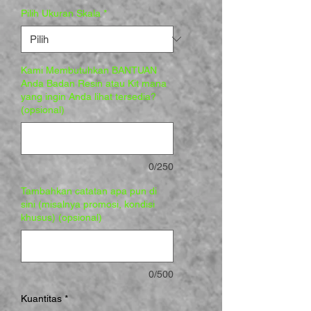
Pilih Ukuran Skala
*
Kami Membutuhkan BANTUAN
Anda Badan Resin atau Kit mana
yang ingin Anda lihat tersedia?
(opsional)
0/250
Tambahkan catatan apa pun di
sini (misalnya promosi, kondisi
khusus) (opsional)
0/500
Kuantitas
*