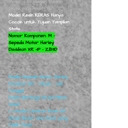
Motor, 1 Kit Bagian, Dalam
Skala yang Anda Pilih
Model Resin KERAS Hanya
Cocok untuk Tujuan Tampilan
Statis
Nomor Komponen: M -
Sepeda Motor Harley
Davidson XR -1P - ZB3D
10 Skala yang Anda Pilih: 1/8
1/10 1/12 1/16 1/18 1/24 1/25 1/32
1/43 atau 1/64
Model Sepeda Motor Harley
Davidson XR - 1 Buah - Jok
Tunggal.
Dalam Berbagai Skala Pilihan
Anda!
1 x Model Cetakan Resin 3D
Skala Besar atau Kecil yang
Tidak Dicat.