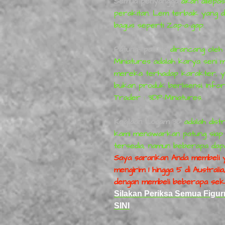
Semua penyangga
akan dilepa
perakitan. Lem terbaik yang d
bagus seperti Zap-a-gap.
Patung-
patung
dirancang
ole
Miniatures
adalah karya seni m
mereka terhadap karakter, y
bukan produk berlisensi. Infor
Trader
:
3DP-Miniatures.
Kegilaan Logam 3D
adalah dist
kami menawarkan patung siap p
tersedia, namun beberapa dapa
Saya sarankan Anda membeli y
mengirim 1 hingga 5 di Austral
dengan membeli beberapa seka
Silakan Periksa Semua Figurn
SINI