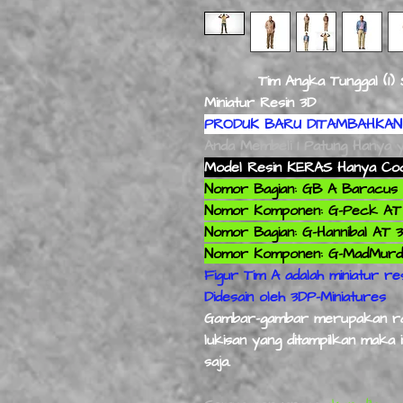
Tim Angka Tunggal (1)
Miniatur Resin 3D
PRODUK BARU DITAMBAHKAN 
Anda Membeli 1 Patung Hanya
y
Model Resin KERAS Hanya Coco
Nomor Bagian: GB A Baracus 
Nomor Komponen: G-Peck AT 
Nomor Bagian: G-Hannibal AT 3
Nomor Komponen: G-MadMurdo
Figur Tim A adalah miniatur r
Didesain oleh 3DP-Miniatures
Gambar-gambar merupakan ran
lukisan yang ditampilkan maka 
saja.