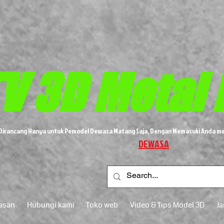
V 3D
Metal
i Dirancang Hanya untuk Pemodel Dewasa Matang Saja, Dengan Memasuki Anda me
DEWASA
asan
Hubungi kami
Toko web
Video & Tips Model 3D
J