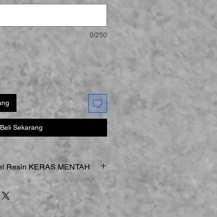
0/250
ang
Beli Sekarang
del Resin KERAS MENTAH
 Printer
in KERAS MENTAH
adalah Fraglie
n Statis
 Ekstra:
Saat Bekerja pada Area