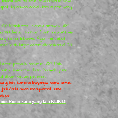
s. Beberapa miniatur akan memerlukan
yang Lebih Kecil & B
apat digunakan adalah lem super yang
h
3DP-Miniatures
. Semua
proyek
3DP-
urni (disebut Fan-art) dan mewakili visi
ang berarti bahwa figur tersebut
masi lebih lanjut dapat ditemukan di CG
ributor
produk
miniatur 3DP
fisik
,
akai di seluruh dunia. Banyak yang
t dibuat sesuai pesanan.
ang lain, karena biayanya sama untuk
ia, jadi Anda akan menghemat uang
ligus
ies Resin kami yang lain KLIK DI