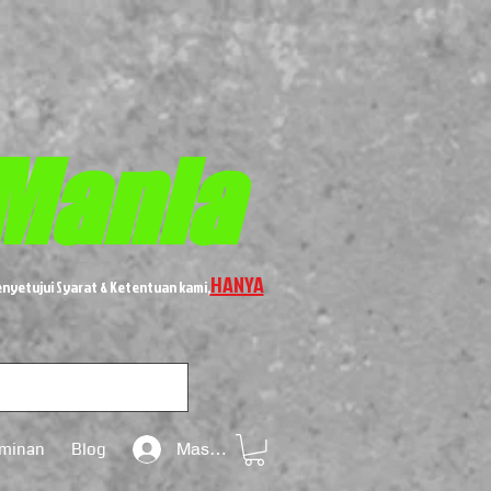
Mania
HANYA
nyetujui Syarat & Ketentuan kami,
aminan
Blog
Masuk