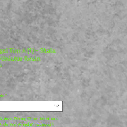
al Tim A (1) - Skala
iniatur Resin
P
rga
ana
*
 Anda Patung Resin, Mobil atau
nda lihat tersedia? (opsional)