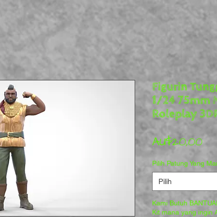
Figurin Tungg
1/24 75mm M
Roleplay 3D
Ha
AU$20,00
Pilih Patung Yang M
Pilih
Kami Butuh BANTUAN
Kit mana yang ingin A