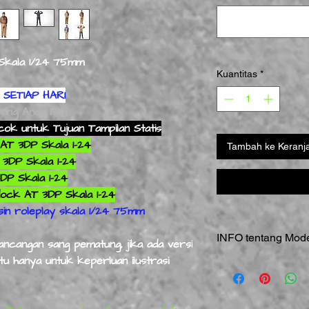
 Skala 1/24 75mm
Kuantitas
*
SETIAP HARI
ang Anda Pilih
k untuk Tujuan Tampilan Statis
AT 3DP Skala 1-24
Tambah ke Keranj
3DP Skala 1-24
DP Skala 1-24
ck AT 3DP Skala 1-24
esin roleplay skala 1/24 75mm
INFO tentang Mo
cangan sang pematung, jika ada versi
itu hanya untuk keperluan ilustrasi
RAW = Langsung dari
Model & Patung
Res
HANYA
Model Tampila
Diperlukan Perhatian