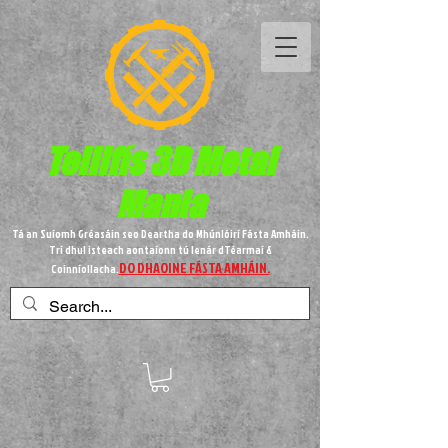
Teilifís 3D Metal
Mania
Tá an Suíomh Gréasáin seo Deartha do Mhúnlóirí Fásta Amháin.
Trí dhul isteach aontaíonn tú lenár dTéarmaí &
DO DHAOINE FÁSTA AMHÁIN.
Coinníollacha.