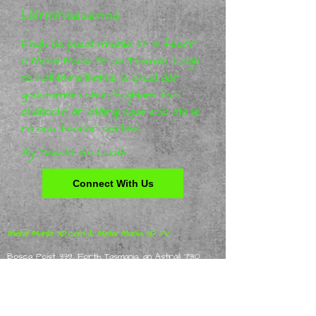
Léirmheasanna
Faigh na puzail mhúnla 3T is fearr
ó Metal Mania 3D sa Tasmáin. Léigh
na hathbhreithnithe ó chuid dár
gcustaiméirí chun foghlaim faoi
cháilíocht ár dtáirgí agus cad atá le
rá acu faoinár seirbhís.
Ag Teacht Go Luath
Connect With Us
Metal Mania 3D.com & Metal Mania 3D TV
Bosca Poist 339, Forth Tasmania, an Astráil 7310
©
2012 - 2025
Metal Mania 3D Gach ceart ar
cosaint