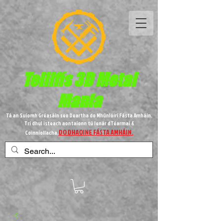
Teilifís 3D Metal
Mania
Tá an Suíomh Gréasáin seo Deartha do Mhúnlóirí Fásta Amháin.
Trí dhul isteach aontaíonn tú lenár dTéarmaí &
DO DHAOINE FÁSTA AMHÁIN.
Coinníollacha.