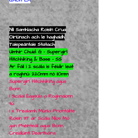
Do Cheannach 1 x Figiúr &
Bonn Amháin sa Scála a
Roghnaigh tú
Níl Samhlacha Roisín Crua
Oiriúnach ach le haghaidh
Taispeántais Statach
Uimhir Chuid: G - Supergirl
Hitchhiking & Base - SS
Ar fáil i 2 scála is féidir leat
a roghnú: 220mm nó 110mm
Supergirl Hitchhiking agus
Bonn.
I Scálaí Éagsúla a Roghnaíonn
tú:
1 x Trealamh Múnla Priontáilte
Roisín 3T ar Scála Níos Mó
gan Phéinteáil agus Bonn.
Creidiúintí Dearthóra: