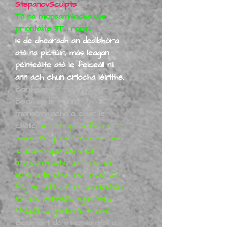
StepanovSculpts
Tá na mionsamhlacha uile
priontáilte 3T i roisín.
Is de dhearadh an dealbhóra
atá na pictiúir, más leagan
péinteáilte atá le feiceáil níl
ann ach chun críocha léirithe.
Bainfear na tacaí go léir.
Beidh gá le roinnt
mionsamhlacha a chur le
chéile,
is é an gliú is fearr le
húsáid ná gliú sármhaith cosúil
le Zap-a-gap. Ba chóir
mionsamhlacha a ní in uisce
gallúnaí te chun aon alcól atá
fágtha a bhaint as an níochán
tar éis priontála agus iad a
fhágáil sa ghrian le triomú.
Beidh ort do mhionsamhail a