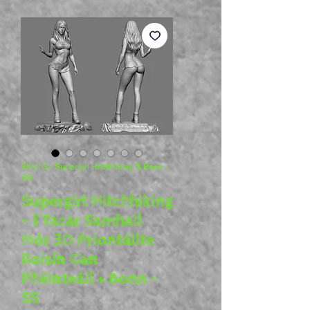
SKU: G - Supergirl Hitchhiking & Base -
SS
Supergirl Hitchhiking
- 1 Tacar Samhail
Mór 3D Priontáilte
Roisín Gan
Phéinteáil + Bonn -
SS