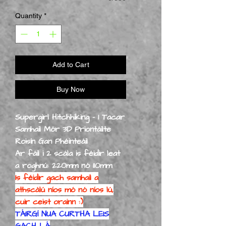
Quantity
*
Add to Cart
Buy Now
Supergirl Hitchhiking - 1 Tacar
Samhail Mór 3D Priontáilte
Roisín Gan Phéinteáil
Ar fáil i 2 scála is féidir leat
a roghnú: 220mm nó 110mm
Is féidir gach samhail a
athscálú níos mó nó níos lú,
cuir ceist orainn :)
TÁIRGÍ NUA CURTHA LEIS
GACH LÁ