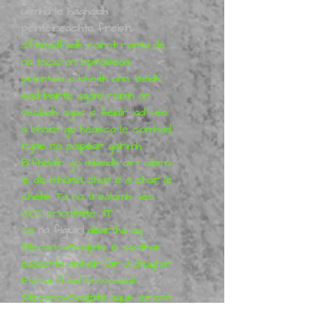
ullmhú le haghaidh
péintéireachta freisin,
d'fhéadfadh roinnt rianta de
na tacaí ón bpróiseas
priontála a bheith ann, beidh
siad bainte agam roimh an
seoladh agus is féidir iad seo
a bhaint go héasca le comhad
ingne nó páipéar gainimh.
B'fhéidir go mbeidh ort oibriú
le do mhúnla chun é a chur le
chéile. Tá na trealamh seo
100% priontáilte 3T.
Tá
na figiúirí
deartha ag
StepanovSculpts. Is saothar
ealaíonta amháin (ar a dtugtar
Fan-art) iad tionscadail
StepanovSculpts agus léiríonn
siad a fhís de na carachtair,