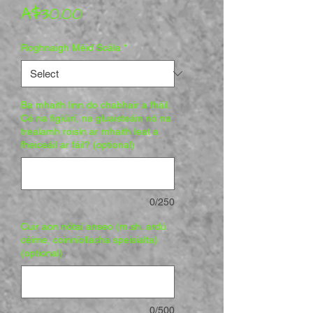
Price
A$30.00
Roghnaigh Méid Scála
*
Ba mhaith linn do chabhair a fháil.
Cé na figiúirí, na gluaisteáin nó na
trealamh roisín ar mhaith leat a
fheiceáil ar fáil? (optional)
0/250
Cuir aon nótaí anseo (m.sh. ardú
céime, coinníollacha speisialta)
(optional)
0/500