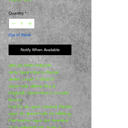
Quantity
*
Out of Stock
Notify When Available
UIRLISÍ FÍOR-PHÍOSAÍ
Uirlis Gearrthóra Miotail
Uimhir Chuid: T-SKQ05
Gearradh Uillinne Buí le
hAghaidh Gearrthóra Cruaite
Bosca
Foirfe do gach Samhail Miotail
agus do ghearradh na mBileog
Páirteanna, agus don limistéar
crua daingean sin, nuair a