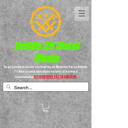
Teilifís 3D Metal
Mania
Tá an Suíomh Gréasáin seo Deartha do Mhúnlóirí Fásta Amháin.
Trí dhul isteach aontaíonn tú lenár dTéarmaí &
DO DHAOINE FÁSTA AMHÁIN.
Coinníollacha.