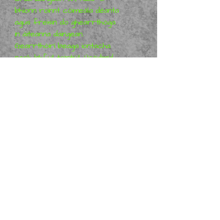
bhíonn roinnt cóimeála déanta
agus freisin do ghearrthóga
in áiteanna daingean.
Gearrthóirí beaga iontacha
nach bhfuil toirtiúil. Úsáidimid
iad seo inár gceardlann
freisin agus muid ag tógáil.
Suim agat in aon uirlisí eile cuir
in iúl dúinn thíos go raibh maith
agat
Metal Mania 3D.com & Metal Mania 3D TV
Bosca Poist 339, Forth Tasmania, an Astráil 7310
©
2012 - 2025
Metal Mania 3D Gach ceart ar
cosaint