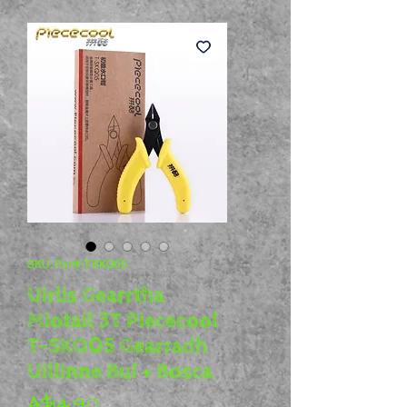
SKU: Part#:T-SKQ05
Uirlis Gearrtha
Miotail 3T Piececool
T-SKQ05 Gearradh
Uillinne Buí + Bosca
Price
A$14.90