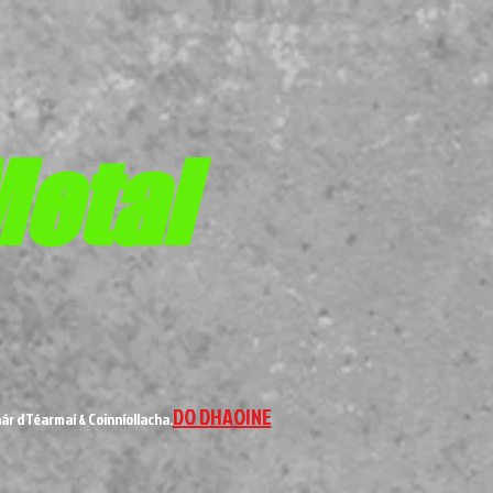
Metal
DO DHAOINE
ár dTéarmaí & Coinníollacha.