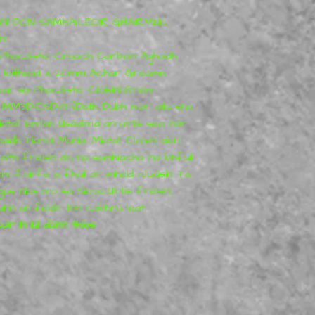
IN DON SAMHAILEOIR GHAIRMIÚIL
13
n Phacáiste: Cruach Carbóin Aghaidh
ar leithead x 20mm Achar Greama
ar sa Phacáiste: Clóisíní Greim
MM3D-ESD-13 (Dath Dubh mar atá sna
ail Iomlán Úsáidimid an uirlis seo inár
idh Tionól Múnlaí Miotail Clóisíní den
aith freisin do na samhlacha ina bhfuil
 foirfe a fháil ar mhéid cluaisín. Tá
gus níos mó sa Siopa Uirlisí freisin,
inn an féidir linn cabhrú leat.
uir in iúl dúinn thíos