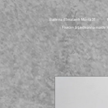
Baile na dTrealamh Múnla 3T
Físeáin & Leideanna maidir l