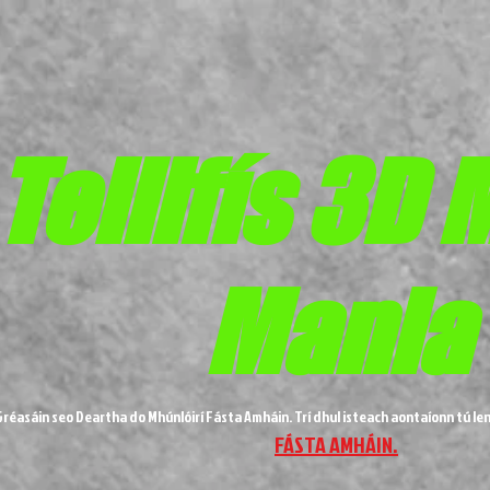
Teilifís 3D 
Mania
réasáin seo Deartha do Mhúnlóirí Fásta Amháin. Trí dhul isteach aontaíonn tú len
FÁSTA AMHÁIN.