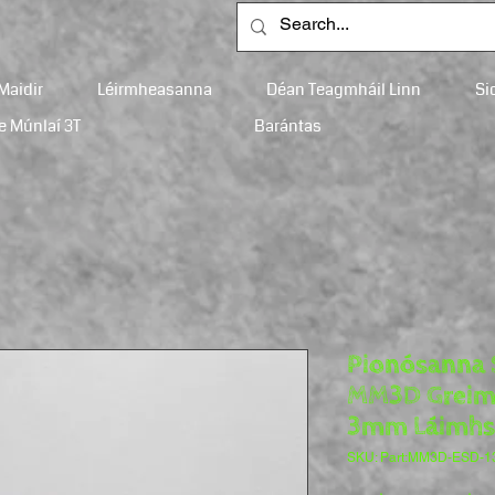
Maidir
Léirmheasanna
Déan Teagmháil Linn
Si
e Múnlaí 3T
Barántas
Pionósanna 
MM3D Greim
3mm Láimhse
SKU: Part:MM3D-ESD-1