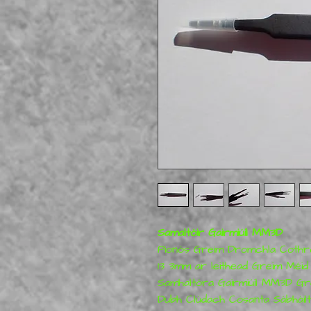
Samaltóir Gairmiúil MM3D
Pionós Greim Dromchla Cothr
13 3mm ar leithead Greim Méid 
Samhaltóra Gairmiúil MM3D Gr
Dubh Clúdach Cosanta Sábháilt