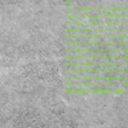
Glan
UIRLISÍ MM3D FÍORCHAIGHDEÁ
Cuid na bPionósán: MM3D-ESD-
Pacáistiú: Plaisteach Ábhar a
Chruaite Fad an Ghiail: 3mm 
Amháin Fad Iomlán 120mm Áiríte
Dromchla Cothrom 3mm Dubh 
Grianghraf) Don Samhaltóir Miot
gceardlann féin freisin le hagha
scoth atá láidir agus bog. Go m
an cruach beagán deacair greim
níos mó uirlisí ardchaighdeáin a
féach orthu, agus cuir in iúl dú
Más spéis leat tuilleadh uirlisí, c