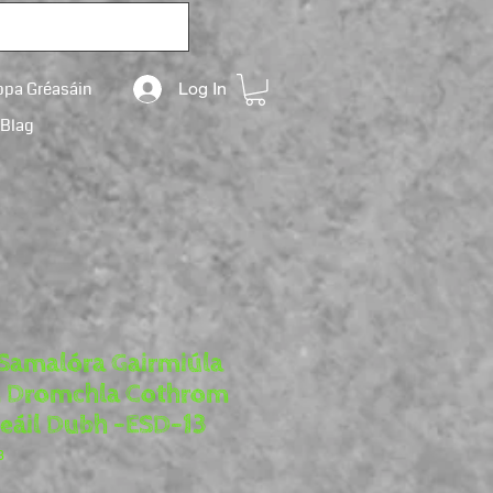
opa Gréasáin
Log In
Blag
Samalóra Gairmiúla
 Dromchla Cothrom
áil Dubh -ESD-13
3