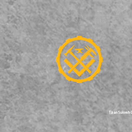
Tá an Suíomh G