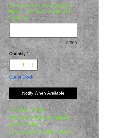
Suim agat i níos mó samhlacha
Biante 1:64 Cuir in iúl dúinn thíos
(optional)
0/500
Quantity
*
Out of Stock
Notify When Available
FEITHICIL FORD 
PERFORMANCE GT SEDAN 
AICID CHITRIC LE 
STRIPEANNA TAOBH DUBHA 