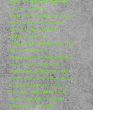
DATH AN-ANNAMH DEACAIR 
LE FÁIL SAMHAIL 
#B640703F Biante 1:64 Scála 
Neart Samhlacha Biante ar 
Díol Anois NÍL SAMHAIL 
EVHTF DÉANTA A 
THUILLEADH AN-INBHAILTITHE 
NÍL SÉ DÉANTA A 
THUILLEADH TÁ AN SAMHAIL 
SEO I RIOCHT NUA FÍOR-
SHAMHHAIL BIANTE NÍ RAIBH 
AS AN mBOSCA RIAR FÉACH 
AR NA PICTIÚIRÍ GO LÉIR LE 
DO THOIL MÍREANNA STOIC 
NUA A LOINGIMID TAGANN 
RIANÚ AGUS TÁ SIAD 
PACÁISTITHE GO GAIRMIÚIL 
AR SON SUAIMHNEAS INTINNE 
Tá an pacáiste árachaithe 