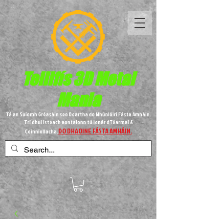
Teilifís 3D Metal
Mania
Tá an Suíomh Gréasáin seo Deartha do Mhúnlóirí Fásta Amháin.
Trí dhul isteach aontaíonn tú lenár dTéarmaí &
DO DHAOINE FÁSTA AMHÁIN.
Coinníollacha.