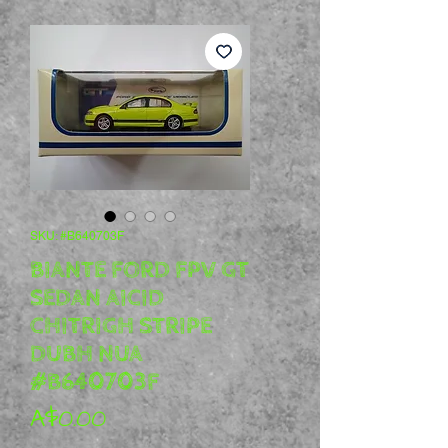
SKU: #B640703F
BIANTE FORD FPV GT
SEDAN AICID
CHITRIGH STRIPE
DUBH NUA
#B640703F
Price
A$0.00