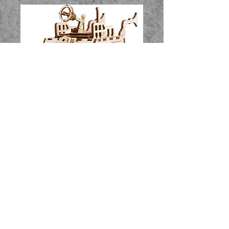
Metal Mania 3D.com et Metal Mania 3D TV
BP 339, Forth Tasmania Australie 7310
©
2012 - 2025
Metal Mania 3D Tous droits réservés