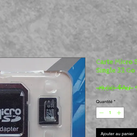
Carte Micro 
Single 32 Go
P
 19,00 $AU 
Quantité
*
Ajouter au panier