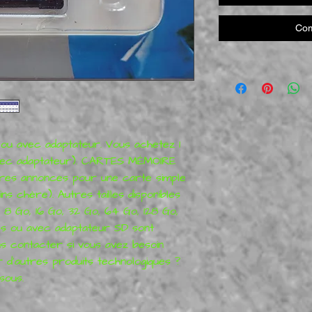
Com
u avec adaptateur. Vous achetez 1 
ec adaptateur). CARTES MÉMOIRE 
res annonces pour une carte simple 
s chère). Autres tailles disponibles 
, 8 Go, 16 Go, 32 Go, 64 Go, 128 Go, 
s ou avec adaptateur SD sont 
us contacter si vous avez besoin 
r d'autres produits technologiques ? 
sous.