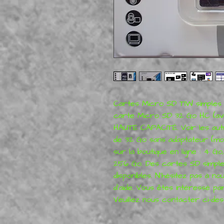
Cartes Micro SD TIW simples o
carte Micro SD 32 Go HC (av
HAUTE CAPACITÉ. Voir les aut
de 32 Go sans adaptateur (moin
sur la boutique en ligne : 4 Go
256 Go. Des cartes SD simple
disponibles. N'hésitez pas à no
d'aide. Vous êtes intéressé pa
Veuillez nous contacter ci-des