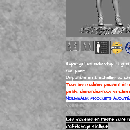
Supergirl en auto-stop - 1 gr
non peint
Disponible en 2 échelles au ch
Tous les modèles peuvent êtr
petits, demandez-nous simpleme
NOUVEAUX PRODUITS AJOUT
Votre achat 1 x Figurine et ba
avez sélectionnée
Les modèles en résine dure ne
d'affichage statique