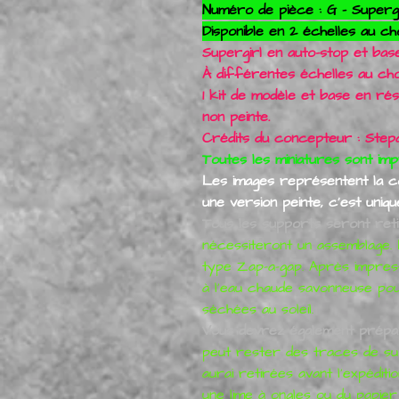
Numéro de pièce : G - Supergir
Disponible en 2 échelles au ch
Supergirl en auto-stop et base
À différentes échelles au choi
1 kit de modèle et base en ré
non peinte.
Crédits du concepteur : Step
Toutes les miniatures sont im
Les images représentent la con
une version peinte, c'est unique
Tous les supports seront reti
nécessiteront un assemblage. 
type Zap-a-gap. Après impressi
à l'eau chaude savonneuse pour
séchées au soleil.
Vous devrez également prépar
peut rester des traces de sup
aurai retirées avant l'expéditi
une lime à ongles ou du papie