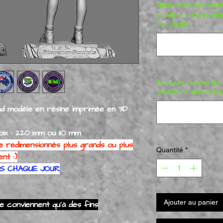
Nous aimerions votre
ou kits en résine aim
(facultatif)
Ajoutez ici toutes le
conditions spéciales) 
and modèle en résine imprimée en 3D
oix : 220 mm ou 110 mm
e redimensionnés plus grands ou plus
Quantité
*
nt :)
ÉS CHAQUE JOUR
se uniquement à l'échelle que vous
Ajouter au panier
 conviennent qu'à des fins