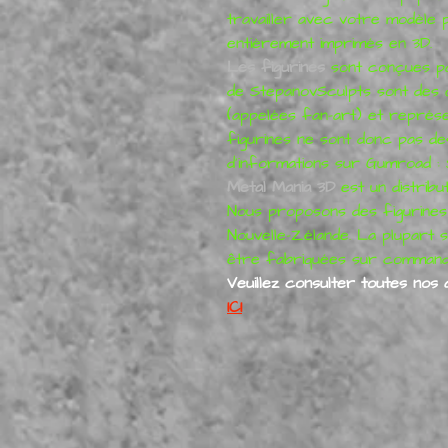
travailler avec votre modèle p
entièrement imprimés en 3D.
Les figurines
sont conçues pa
de StepanovSculpts sont des 
(appelées fan-art) et représe
figurines ne sont donc pas des
d'informations sur Gumroad :
Metal Mania 3D
est un distribu
Nous proposons des figurines 
Nouvelle-Zélande. La plupart 
être fabriquées sur command
Veuillez consulter toutes nos 
ICI