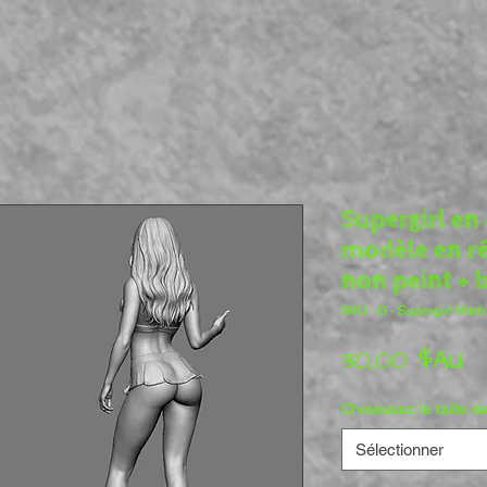
Supergirl en
modèle en r
non peint + 
SKU : G - Supergirl Hitc
Pr
30,00 $AU
Choisissez la taille de
Sélectionner