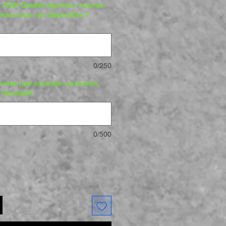
 AIDE Quelles figurines, voitures
eriez-vous voir disponibles ?
0/250
s notes (par exemple, promotion,
(facultatif)
0/500