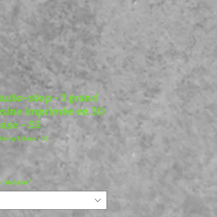
 auto-stop - 1 grand
ésine imprimée en 3D
base - SS
hhiking & Base - SS
ix
 l'échelle
*