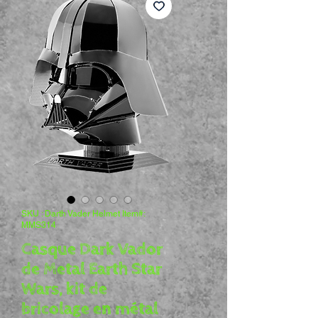
SKU : Darth Vader Helmet Item#:
MMS314
Casque Dark Vador
de Metal Earth Star
Wars, kit de
bricolage en métal