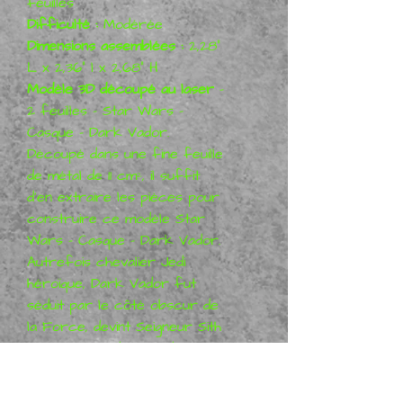
feuilles
Difficulté :
Modérée
Dimensions assemblées :
2,28"
L x 2,36" l x 2,68" H
Modèle 3D découpé au laser
-
2 feuilles - Star Wars -
Casque - Dark Vador.
Découpé dans une fine feuille
de métal de 11 cm², il suffit
d'en extraire les pièces pour
construire ce modèle Star
Wars - Casque - Dark Vador.
Autrefois chevalier Jedi
héroïque, Dark Vador fut
séduit par le côté obscur de
la Force, devint Seigneur Sith
et mena l'éradication de
l'Ordre Jedi par l'Empire.
Intéressé par plus de