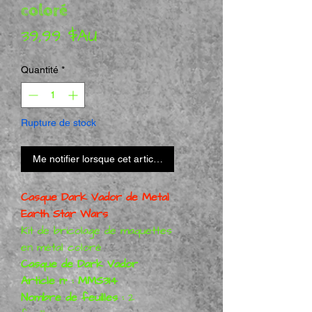
coloré
Prix
39,99 $AU
Quantité
*
Rupture de stock
Me notifier lorsque cet article est disponible
Casque Dark Vador de Metal
Earth Star Wars
Kit de bricolage de maquettes
en métal coloré
Casque de Dark Vador
Article n° : MMS314
Nombre de feuilles :
2