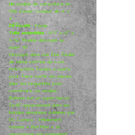
Un
modèle de caricature en
tôle d'acier couleur de 4' x
4'
Difficulté :
Facile
Taille assemblée :
1,57" x 1,5" x
2,76" Modèle découpé au
laser 3D
Découpé dans une fine feuille
de métal carrée de 11 cm,
instructions faciles à suivre
pour faire sortir les pièces,
plier les languettes pour
construire ce modèle.
Batman est un super-héros
fictif apparaissant dans les
bandes dessinées publiées par
DC Comics. ... Initialement
nommé « Bat-Man », le
personnage est également