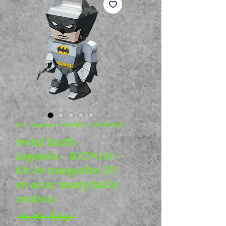
SKU : Legends - BATMAN EV#: MEM021
Metal Earth -
Legends - BATMAN -
Kit de maquette 3D
en acier inoxydable
couleur
Prix original
 19,99 $AU 