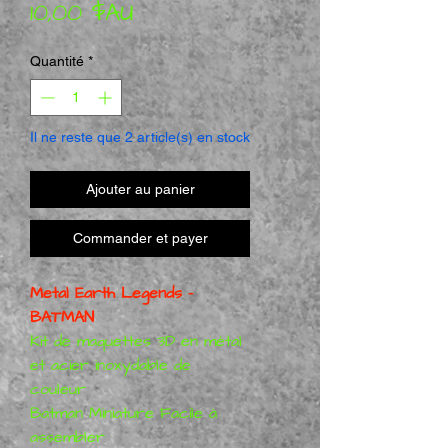
Prix promotionnel
10,00 $AU
Quantité
*
Il ne reste que 2 article(s) en stock
Ajouter au panier
Commander et payer
Metal Earth Legends -
BATMAN
Kit de maquettes 3D en métal
et acier inoxydable de
couleur
Batman Miniature Facile à
assembler