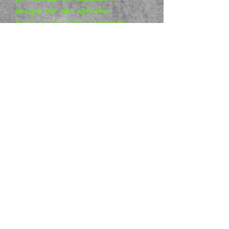
désigné par des épithètes
telles que le Caped Crusader,
le Dark Knight et le plus
grand détective du monde.
Metal Earth Legends -
BATMAN EV#: MEM021
Intéressé par plus de
modèles Metal Earth Legends,
veuillez nous le faire savoir
ci-dessous
POLITIQUE DE RETOUR
ET DE REMBOURSEMENT
Garantie satisfait ou remboursé à
100 % sous 30 jours - Tous les
retours ou échanges doivent être
effectués dans les 30 jours suivant
Metal Mania 3D.com et Metal Mania 3D TV
la date d'expédition indiquée sur