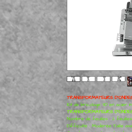
TRANSFORMATEURS D'ONDE
Kit de bricolage 3D en acier i
TRANSFORMATEURS D'ONDES 
Nombre de feuilles : 2 feuilles
Difficulté : Modérée Taille ass