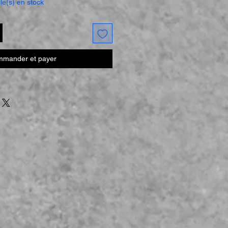
cle(s) en stock
mander et payer