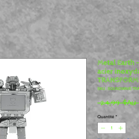
Metal Earth -
acier inoxyd
TRANSFORM
SKU : SOUNDWAVE TR
 24,99 $AU 
Quantité
*