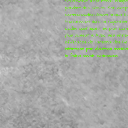
Soundwave s'est rendu indisp
pendant des siècles. Son corp
communication électronique. Il
transmission dans le rayonne
codes quantiques les plus comp
plus puissants. Avec ses sbires
efficaces de l'arsenal des De
Intéressé par d'autres modèle
le faire savoir ci-dessous