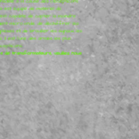
ensable à la cause des Decepticons
s est équipé de matériel de
 est capable de capter la moindre
ment micro-onde, de déchiffrer les
lexes et de brouiller les signaux les
, il est l'une des armes les plus
cepticons.
s de transformateurs, veuillez nous