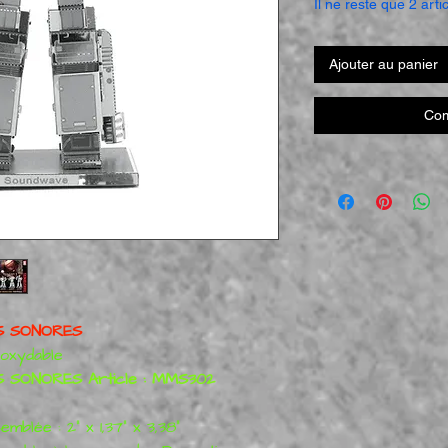
Il ne reste que 2 arti
Ajouter au panier
Com
S SONORES
noxydable
SONORES Article : MMS302
emblée : 2" x 1,37" x 3,38"