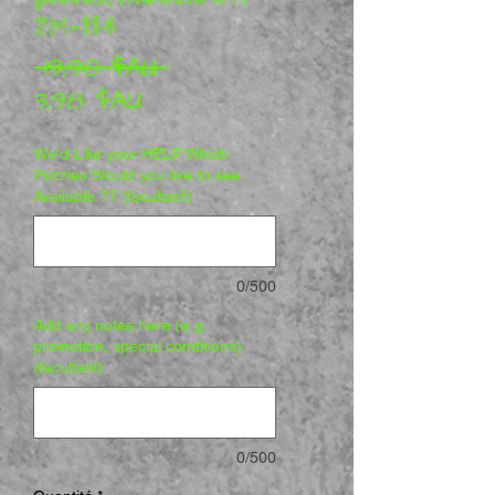
ZM-114
Prix original
 19,90 $AU 
Prix promotionnel
3,98 $AU
We'd Like your HELP Which
Puzzles Would you like to see
Available ?? (facultatif)
0/500
Add any notes here (e.g.
promotion, special conditions)
(facultatif)
0/500