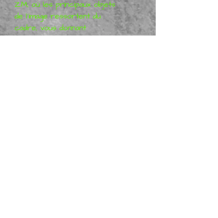
ZM, où les principaux objets
de l'image ressortent du
cadre, vous donnant
l'impression que l'objet saute
aux yeux. Fabriqué en
panneau de mousse EPS
(et
non en carton bon marché)
,
puzzle magique Requins 2D/3D
MP-ZM-114
CONSULTEZ NOTRE
BOUTIQUE EN LIGNE OÙ IL Y
A BEAUCOUP PLUS
Faites-nous savoir si vous
avez besoin de plus
d'informations sur cet article
SHIPPING INFORMATION:
Dispatch Times
- Orders are