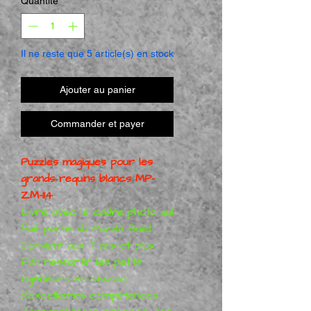
Quantité
*
Il ne reste que 5 article(s) en stock
Ajouter au panier
Commander et payer
Puzzles magiques pour les
grands requins blancs MP-
ZM-114
Livré avec le cadre photo qui
fait partie du Puzzle Build
Convient aux 7 ans et plus.
Fait ressortir les petits
ingénieurs en chacun,
d'excellentes compétences