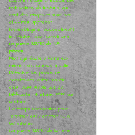
d'apprentissage précoce, des
instructions de lecture, qui
sont des images et aussi des
chiffres, apprenant
l'assemblage et accomplissant
les tâches pour construire
un puzzle 2D/3D de 48
pièces.
Montage facile à faire soi-
même, sans ciseaux ni colle.
Détachez les pièces et
construisez votre modèle,
c'est aussi simple que ça.
Difficulté : 4 étoiles **** sur
6 étoiles
Le temps nécessaire pour
terminer est d'environ 30 à
60 minutes.
Ce puzzle 2D/3D de la série