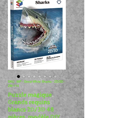
SKU : MP - Great White Sharks - 2D/3D -
ZM-114
Puzzle magique
Grands requins
blancs 2D/3D 48
pièces, modèle DIY