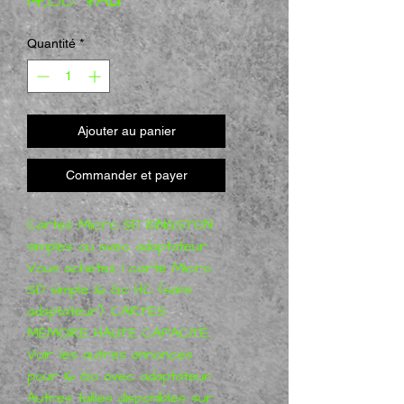
Quantité
*
Ajouter au panier
Commander et payer
Cartes Micro SD KINGSTON 
simples ou avec adaptateur. 
Vous achetez 1 carte Micro 
SD simple 16 Go HC (sans 
adaptateur). CARTES 
MÉMOIRE HAUTE CAPACITÉ. 
Voir les autres annonces 
pour 16 Go avec adaptateur. 
Autres tailles disponibles sur 