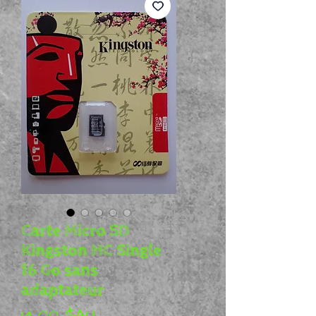
Carte Micro SD
Kingston HC Single
16 Go sans
adaptateur
Prix
14,00 $AU