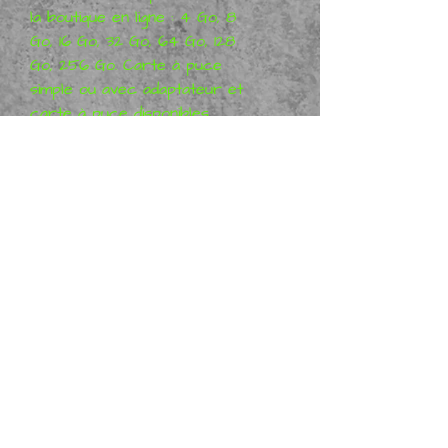
la boutique en ligne : 4 Go, 8 
Go, 16 Go, 32 Go, 64 Go, 128 
Go, 256 Go. Carte à puce 
simple ou avec adaptateur et 
carte à puce disponibles. 
N'hésitez pas à nous 
contacter si vous avez besoin 
d'aide. Vous êtes intéressé 
par d'autres produits 
technologiques ? Veuillez nous 
contacter ci-dessous.
Metal Mania 3D.com et Metal Mania 3D TV
BP 339, Forth Tasmania Australie 7310
©
2012 - 2025
Metal Mania 3D Tous droits réservés