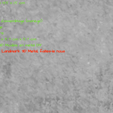
 13,5 x 1,5 cm
e d'assemblage (manège)
ge
oré
ut x 5,7 cm x 5,7 cm
3D Modèle en métal DIY
 Landmark 3D Metal, faites-le nous