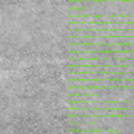
Modèle de repère de construc
manège)
Caractéristiques : Le métal uti
l'abrasion et durable. Ce modè
ce qui est à la fois intéressa
laser, grâce à un traitement 
conception mécanique scienti
une grande précision d'assemb
Tous les jouets sont traités av
légèrement arrondis, ce qui e
Les modèles de bricolage en mét
sont stimulants et pleins d'imagi
Les moulures peuvent être ut
collection, etc.
Spécifications : Couleur : Or p
Matériau : Acier inoxydable Mé
Dimensions du produit (après 
cm x 5,7 cm
Poids du produit : 100 g