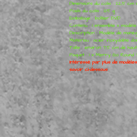
Dimensions du colis : 22,5 cm x
Poids du colis : 125 g
Emballage : boîtier DVD
Contenu : 1 ensemble x modèl
Description : Modèle de manè
Matériau : acier inoxydable d
Taille : environ 7,5 cm de ha
Paquet : 1 x Merry Go Round 
Intéressé par plus de modèles
savoir ci-dessous