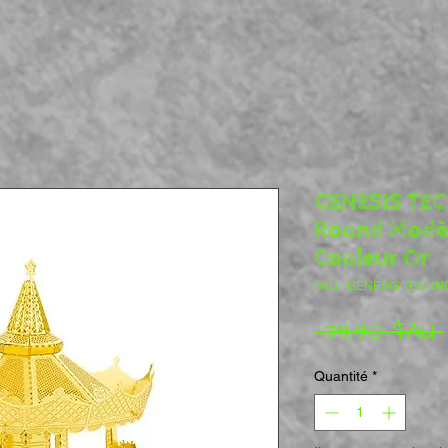
GENESIS TE
Round Modèl
Couleur Or
SKU : GENESIS TECHN
 39,90 $AU 
Quantité
*