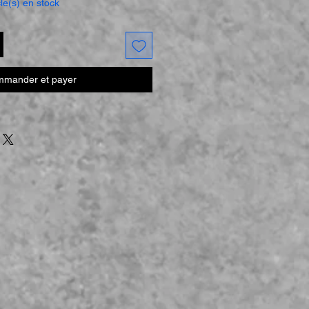
cle(s) en stock
mander et payer