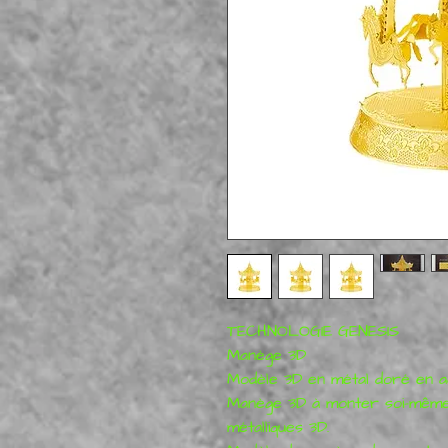
TECHNOLOGIE GENESIS
Manège 3D
Modèle 3D en métal doré en a
Manège 3D à monter soi-même
métalliques 3D.