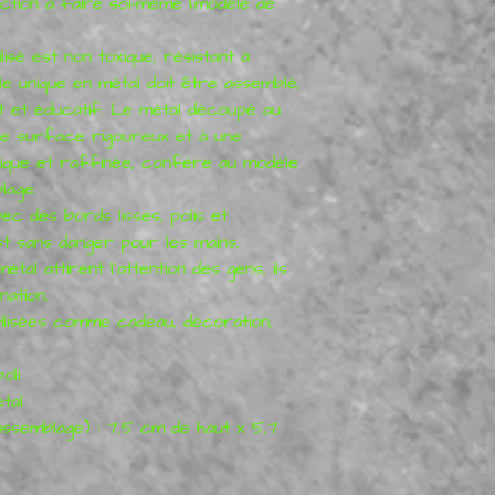
tion à faire soi-même (modèle de
lisé est non toxique, résistant à
le unique en métal doit être assemblé,
nt et éducatif. Le métal découpé au
de surface rigoureux et à une
fique et raffinée, confère au modèle
lage.
ec des bords lisses, polis et
st sans danger pour les mains.
al attirent l'attention des gens, ils
nation.
ilisées comme cadeau, décoration,
oli
tal
assemblage) : 7,5 cm de haut x 5,7