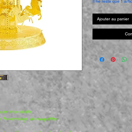
Il ne reste que 1 arti
Ajouter au panier
Com
cier inoxydable
. Assemblage de maquettes