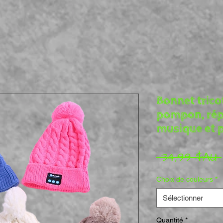
Bonnet trico
pompon, répo
musique et 
 34,99 $AU 
Choix de couleurs
*
Sélectionner
Quantité
*