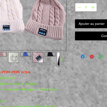
Ajouter au panier
Com
E POM POM 2024
Bluetooth
ndeur/musique et plus
onctions Musique + Fonctions
sous
 pour votre tranquillité d'esprit