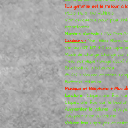
(La garantie est le retour à l
PLUS DE 21 190 VENDUS
Voir ci-dessous pour plus d'i
importantes
Numéro d'article :
TIW-Pom Pom
Couleurs :
Noir, Bleu, Blanc c
Version BT BT 4.0 ou supérie
Mode de charge Charge par 
Tissu acrylique (lavage doux)
Bluetooth 6 à 8 heures
@ 65 % Volume et moins Temp
Batterie lithium-ion
Musique et téléphone + Plus d
Lecture :
Cliquez une fois su
Cliquez une fois sur le bouto
Augmenter le volume
: appuyez
d'augmentation du volume
Volume bas :
appuyez et maint