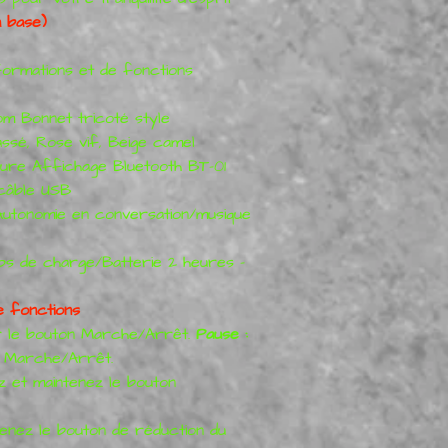
a base)
nformations et de fonctions
 Bonnet tricoté style
assé, Rose vif, Beige camel
ure Affichage Bluetooth BT-01
câble USB
 Autonomie en conversation/musique
s de charge/Batterie 2 heures -
e fonctions
r le bouton Marche/Arrêt.
Pause :
n Marche/Arrêt.
 et maintenez le bouton
enez le bouton de réduction du