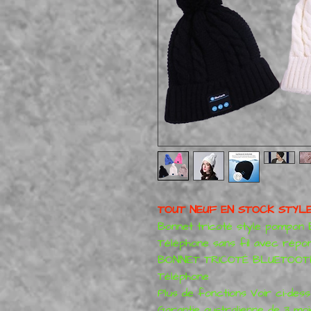
TOUT NEUF EN STOCK STYL
Bonnet tricoté style pompon 
Téléphone sans fil avec répo
BONNET TRICOTÉ BLUETOOTH F
Téléphone
Plus de fonctions Voir ci-des
Garantie australienne de 3 mois