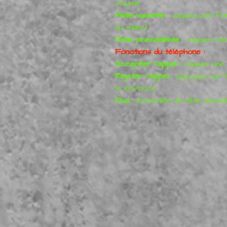
volume
Piste suivante :
cliquez une foi
du milieu)
Piste précédente :
cliquez une
Fonctions du téléphone :
Accepter l'appel :
cliquez une
Rejeter l'appel :
appuyez sur l
le enfoncé
Plus :
Ensemble de tête amovib