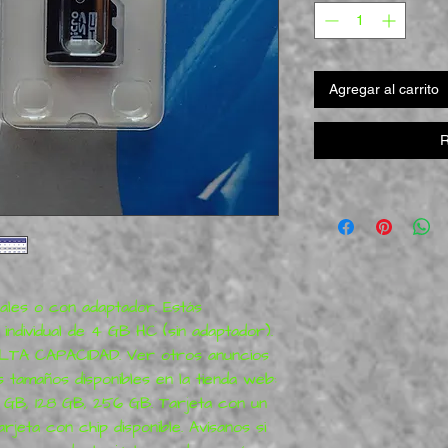
Agregar al carrito
R
ales o con adaptador. Estás 
ndividual de 4 GB HC (sin adaptador). 
A CAPACIDAD. Ver otros anuncios 
tamaños disponibles en la tienda web: 
 GB, 128 GB, 256 GB. Tarjeta con un 
jeta con chip disponible. Avísanos si 