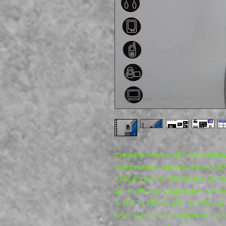
Tarjetas Micro SD TIW individu
comprando 1 tarjeta Micro SD i
TARJETAS DE MEMORIA DE ALT
de 4 GB con adaptador. Otros 
4 GB, 8 GB, 16 GB, 32 GB, 64
solo chip o con adaptador y tar