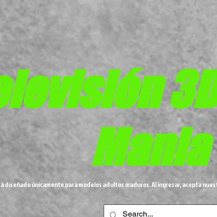
elevisión 3
Mania
tá diseñado únicamente para modelos adultos maduros. Al ingresar, acepta nues