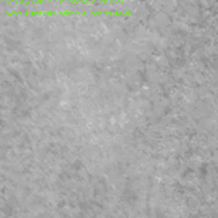
 para ayudarte. ¿Interesado en más 
avor, háznoslo saber a continuación.