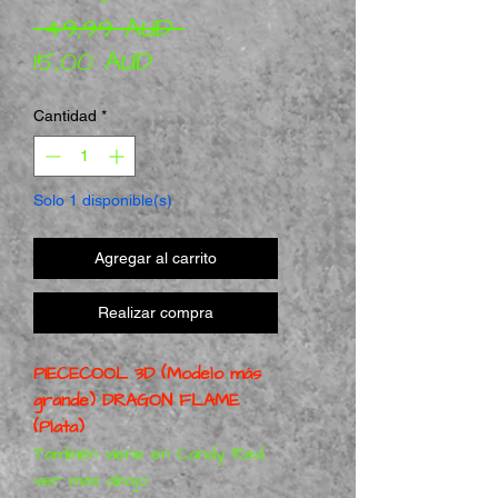
Precio
 49,99 AUD 
Precio de oferta
15,00 AUD
Cantidad
*
Solo 1 disponible(s)
Agregar al carrito
Realizar compra
PIECECOOL 3D (Modelo más
grande) DRAGON FLAME
(Plata)
También viene en Candy Red,
ver más abajo.