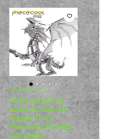
SKU: Model#: P071-S
Kit de modelo de
metal de llama de
dragón 3D de
Piececool, bricolaje,
color plata