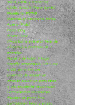
Metal Earth y Piececool
ICONX: ICX023 (Metal Earth)
Modelo n.°: P071-S
Material de Piececool: Metal
Acero (Plata)
Peso: 180g
Altura: 14cm
Dificultad: 6 estrellas Nivel de
dificultad: 6 estrellas de 7
estrellas
Número de hojas: 3 hojas
Tamaño ensamblado: L19,4 cm
x W12 cm x H14 cm
¡Divertido de armar! Un
artículo educativo para niños
y una excelente decoración.
Herramientas necesarias:
Alicates de punta fina,
cortadores finos y pinzas,