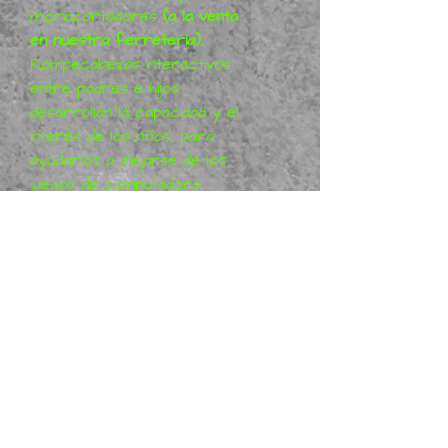
microcortadores
(a la venta
en nuestra ferretería).
Rompecabezas interactivos
entre padres e hijos,
desarrollan la capacidad y el
interés de los niños, para
ayudarlos a alejarse de los
juegos de computadora,
juguetes y regalos.
1) Seguro y no tóxico;
2) Bonita e interesante;
3) Diferentes diseños
realistas y colores vivos.
4) Estimula el cerebro y el
desarrollo de las personas.
5) Desarrollar las habilidades
de pensamiento y el sentido
lógico para
niños/adolescentes/adultos.