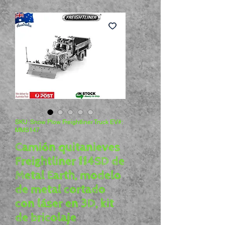
SKU: Snow Plow Freightliner Truck EV#:
MMS147
Camión quitanieves
Freightliner 114SD de
Metal Earth, modelo
de metal cortado
con láser en 3D, kit
de bricolaje