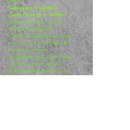
114SD
Quitanieves Freightliner
Camión Artículo n.°: MMS147
Número de hojas: 3 hojas
Dificultad: Moderada
Tamaño ensamblado: 12,2 cm x
4,9 cm x 4,9 cm. Modelo 3D
cortado con láser:
Freightliner 114SD Snow Plow.
Cortado a partir de una
lámina metálica fina de 11 cm
cuadrados, solo necesita
extraer las piezas para
construir este modelo.
Freightliner 114SD Snow Plow.
Si está interesado en más
modelos de camiones
Freightliner, háganoslo saber
a continuación.