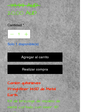
Precio
 39,99 AUD 
Precio de oferta
20,00 AUD
Cantidad
*
Solo 1 disponible(s)
Agregar al carrito
Realizar compra
Camión quitanieves
Freightliner 114SD de Metal
Earth
Kit de bricolaje de modelo de
metal cortado con láser 3D