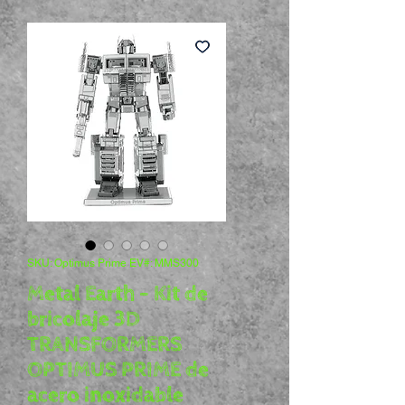
SKU: Optimus Prime EV#: MMS300
Metal Earth - Kit de
bricolaje 3D
TRANSFORMERS
OPTIMUS PRIME de
acero inoxidable