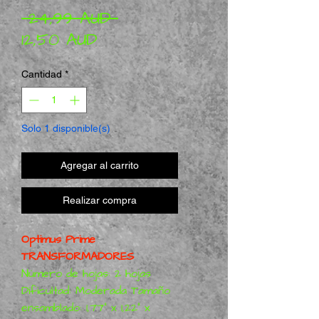
Precio
 24,99 AUD 
Precio de oferta
12,50 AUD
Cantidad
*
Solo 1 disponible(s)
Agregar al carrito
Realizar compra
Optimus Prime
TRANSFORMADORES
Número de hojas: 2 hojas
Dificultad: Moderada Tamaño
ensamblado: 1,77" x 1,22" x