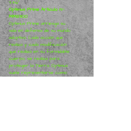
3,46"
Optimus Prime Artículo n.°:
MMS300
Optimus Prime arriesga su
vida en defensa de su mundo
adoptivo. Cada acción que
realiza y cada modificación
que realiza en su formidable
cuerpo, se realiza para
proteger la Tierra. Optimus
suele representarse como
alguien que, desde su humilde
condición de trabajador, se ha
convertido en un campeón en
el combate de gladiadores.
Si está interesado en otros
modelos de Transformers,
háganoslo saber a
continuación.