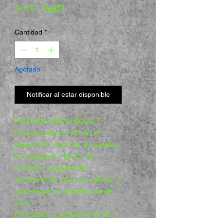
Precio de oferta
2,70 AUD
Cantidad
*
Agotado
Notificar al estar disponible
PIRÁMIDE MAYA B668-4
Rompecabezas 3D de 19
piezas DIY, fácil de ensamblar,
no requiere tijeras, no
requiere pegamento,
simplemente saca las piezas y
construye tu modelo, así de
fácil.
Dificultad: 2 estrellas ** de 7