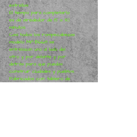
estrellas
El tiempo para completarlo
es de alrededor de 15 a 30
minutos.
Casi todos los rompecabezas
modelo MP-B668 se
entrelazan uno al lado del
otro y por delante y por
detrás para que puedas
construir ciudades y pueblos.
Fabricados con: tablero de
espuma EPS.
(No es cartón barato)
CONSULTA NUESTRA TIENDA
WEB DONDE HAY MUCHO
MÁS
Háganos saber si necesita
más información sobre este