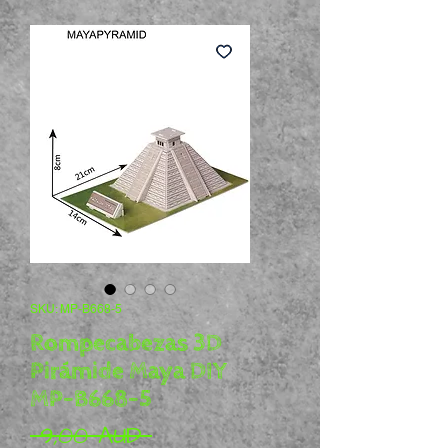
SKU: MP-B668-5
Rompecabezas 3D
Pirámide Maya DIY
MP-B668-5
Precio
 9,00 AUD 