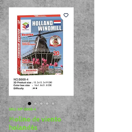
SKU: MP-B668-4
Molino de viento
holandés