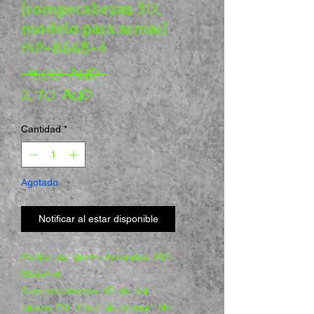
(rompecabezas 3D,
modelo para armar)
MP-B668-4
Precio
 9,00 AUD 
Precio de oferta
2,70 AUD
Cantidad
*
Agotado
Notificar al estar disponible
Molino de viento holandés MP-
B668-4
Rompecabezas 3D de 24
piezas DIY. Fácil de armar. No