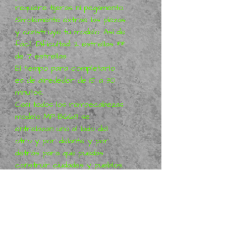
requiere tijeras ni pegamento.
Simplemente extrae las piezas
y construye tu modelo. Así de
fácil. Dificultad: 2 estrellas **
de 7 estrellas
El tiempo para completarlo
es de alrededor de 15 a 30
minutos.
Casi todos los rompecabezas
modelo MP-B668 se
entrelazan uno al lado del
otro y por delante y por
detrás para que puedas
construir ciudades y pueblos.
Fabricados con: tablero de
espuma EPS.
(No es cartón barato)
CONSULTA NUESTRA TIENDA
WEB DONDE HAY MUCHO