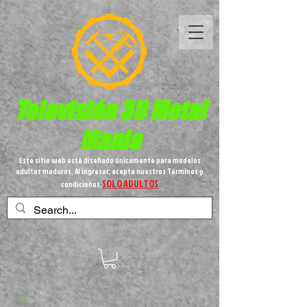
Televisión 3D
Metal
Mania
Este sitio web está diseñado únicamente para modelos
adultos maduros. Al ingresar, acepta nuestros Términos y
SOLO ADULTOS
condiciones,