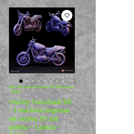
SKU: M-Harley Davidson XR Motorcycle
- ZB3D
Harley Davidson XR
- 1 modelo impreso
en resina 3D sin
pintar - 1 pieza -