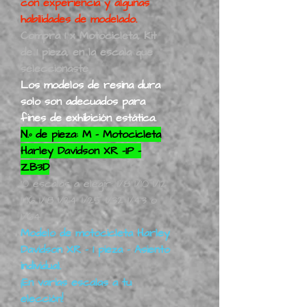
con experiencia y algunas
habilidades de modelado.
Compra 1 x Motocicleta, Kit
de 1 pieza, en la escala que
seleccionaste
Los modelos de resina dura
solo son adecuados para
fines de exhibición estática.
N.º de pieza: M - Motocicleta
Harley Davidson XR -1P -
ZB3D
10 escalas a elegir: 1/8 1/10 1/12
1/16 1/18 1/24 1/25 1/32 1/43 o
1/64
Modelo de motocicleta Harley
Davidson XR - 1 pieza - Asiento
individual.
¡En varias escalas a tu
elección!