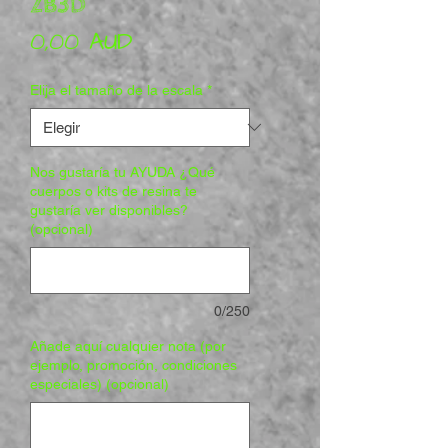
ZB3D
Precio
0,00 AUD
Elija el tamaño de la escala
*
Nos gustaría tu AYUDA ¿Qué
cuerpos o kits de resina te
gustaría ver disponibles?
(opcional)
0/250
Añade aquí cualquier nota (por
ejemplo, promoción, condiciones
especiales) (opcional)