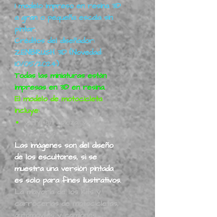
1 modelo impreso en resina 3D
a gran o pequeña escala sin
pintar.
Créditos del diseñador:
ZENBRUSH 3D (Novedad:
10/05/2024)
Todas las miniaturas están
impresas en 3D en resina.
El modelo de motocicleta
incluye:
Viene en 1 pieza, ver
imágenes.
Las imágenes son del diseño
de los escultores, si se
muestra una versión pintada
es solo para fines ilustrativos.
La mayoría de los kits y
carrocerías de motocicletas,
automóviles y camiones