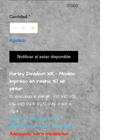
0/500
Cantidad
*
Agotado
Notificar al estar disponible
Harley Davidson XR - Modelo
impreso en resina 3D sin
pintar
10 escalas a elegir: 1/8 1/10 1/12
1/16 1/18 1/24 1/25 1/32 1/43 o
1/64
NUEVOS PRODUCTOS
AÑADIDOS TODOS LOS DÍAS
Adecuado para modelistas