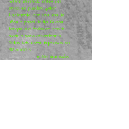
habré eliminado antes del
envío; se pueden quitar
fácilmente con una lima de
uñas o papel de lija. Quizás
tengas que trabajar con tu
modelo para ensamblarlo.
Estos kits están impresos en
3D al 100 %.
Los modelos
están diseñados
por ZENBRUSH 3D. Todos los
proyectos de ZENBRUSH 3D
son puramente artísticos
(denominados fan art) y
representan su visión del
modelo, lo que significa que no
son un producto con licencia.
Más información en Patreon:
ZENBRUSH 3D.
Metal Mania 3D
es distribuidor