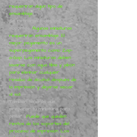
requerirán algún tipo de
ensamblaje.
Se retirarán todos los
soportes.
Algunas miniaturas
requerirán ensamblaje. El
mejor pegamento es un
superpegamento como Zap-
a-Gap. Las miniaturas deben
lavarse con agua tibia y jabón
para eliminar cualquier
residuo de alcohol después de
la impresión y dejarse secar
al sol.
También tendrás que
preparar tu miniatura para
pintar
.
Puede que queden
restos de los soportes del
proceso de impresión. Los