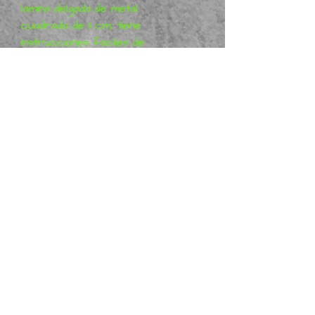
lámina delgada de metal
cuadrada de 11 cm, tiene
instrucciones fáciles de
seguir para sacar las piezas,
doblar las pestañas para
construir este modelo, no se
requiere PEGAMENTO ni
SOLDADURA.
Muchos modelos de metal 3D
para coleccionar, visite
nuestra tienda web para
obtener más detalles
¿Interesado en más modelos
de metal 3D? Háganoslo
saber.