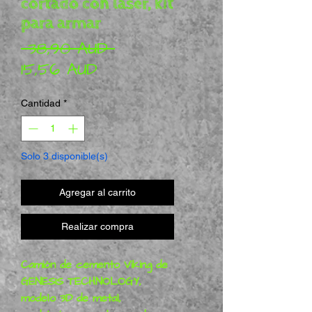
cortado con láser, kit
para armar
Precio
 38,90 AUD 
Precio de oferta
15,56 AUD
Cantidad
*
Solo 3 disponible(s)
Agregar al carrito
Realizar compra
Camión de cemento Viking de
GENESIS TECHNOLOGY,
modelo 3D de metal,