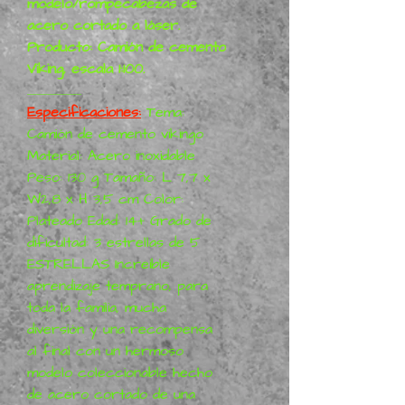
modelo/rompecabezas de
acero cortado a láser.
Producto: Camión de cemento
Viking, escala 1:100.
..............................
Especificaciones:
Tema:
Camión de cemento vikingo
Material: Acero inoxidable
Peso: 130 g Tamaño: L 7,7 x
W2,8 x H 3,5 cm Color:
Plateado Edad: 14+ Grado de
dificultad: 3 estrellas de 5
ESTRELLAS Increíble
aprendizaje temprano, para
toda la familia, mucha
diversión y una recompensa
al final con un hermoso
modelo coleccionable hecho
de acero cortado de una