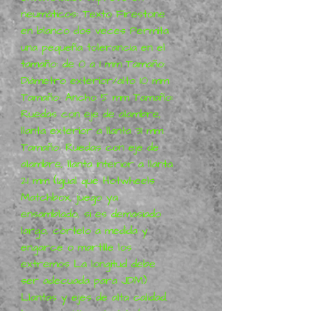
neumáticos: Texto Firestone
en blanco dos veces Permita
una pequeña tolerancia en el
tamaño: de 0 a 1 mm Tamaño:
Diámetro exterior/alto 10 mm
Tamaño: Ancho 5 mm Tamaño:
Ruedas con eje de alambre,
llanta exterior a llanta 31 mm
Tamaño: Ruedas con eje de
alambre, llanta interior a llanta
21 mm (Igual que Hotwheels
Matchbox, juego ya
ensamblado, si es demasiado
largo, córtelo a medida y
engarce o martille los
extremos La longitud debe
ser adecuada para JDM)
Llantas y ejes de alta calidad.