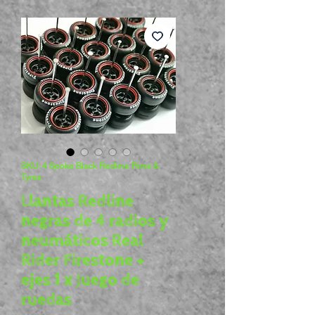
SKU: 4 Spoke Black Redline Rims &
Tyres
Llantas Redline
negras de 4 radios y
neumáticos Real
Rider Firestone +
ejes 1 x Juego de
ruedas