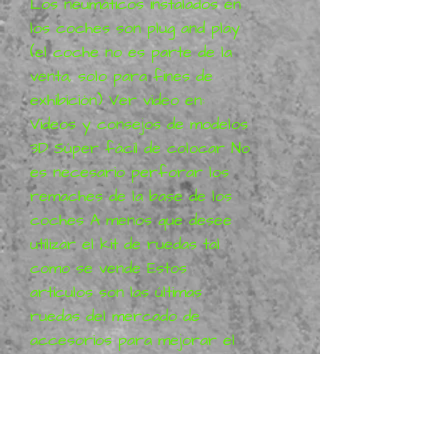
Los neumáticos instalados en
los coches son plug and play
(el coche no es parte de la
venta, solo para fines de
exhibición) Ver video en:
Videos y consejos de modelos
3D Súper fácil de colocar No
es necesario perforar los
remaches de la base de los
coches A menos que desee
utilizar el kit de ruedas tal
como se vende Estos
artículos son las últimas
ruedas del mercado de
accesorios para mejorar el
aspecto de sus amados
modelos de fundición a
presión de 3 pulgadas, ya
sean Hotwheels, Tomica,