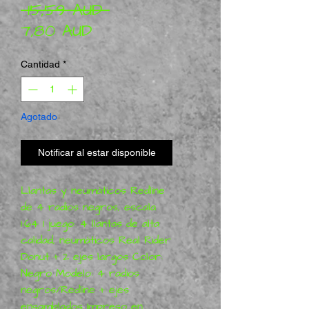
Precio
 15,59 AUD 
Precio de oferta
7,80 AUD
Cantidad
*
Agotado
Notificar al estar disponible
Llantas y neumáticos Redline
de 4 radios negros, escala
1:64 1 juego: 4 llantas de alta
calidad, neumáticos Real Rider
Donut + 2 ejes largos Color:
Negro Modelo: 4 radios
negros/Redline + ejes
ensamblados Impreso en